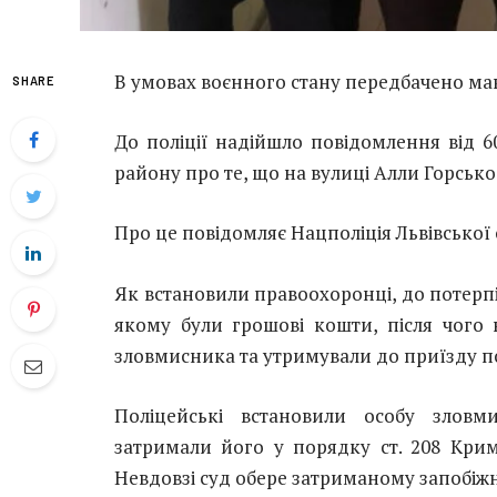
В умовах воєнного стану передбачено ма
SHARE
До поліції надійшло повідомлення від 6
району про те, що на вулиці Алли Горської
Про це повідомляє Нацполіція Львівської 
Як встановили правоохоронці, до потерпіл
якому були грошові кошти, після чого 
зловмисника та утримували до приїзду по
Поліцейські встановили особу зловм
затримали його у порядку ст. 208 Крим
Невдовзі суд обере затриманому запобіжн