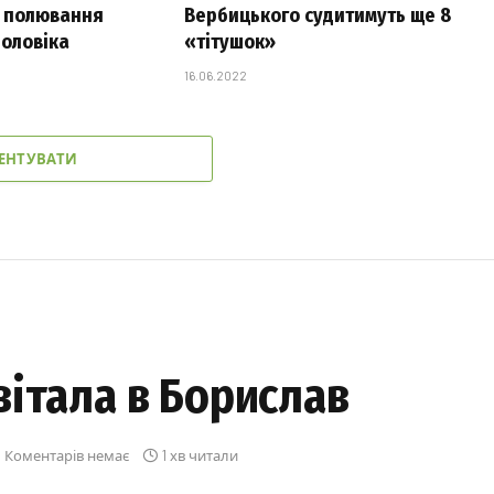
 полювання
Вербицького судитимуть ще 8
чоловіка
«тітушок»
16.06.2022
ЕНТУВАТИ
італа в Борислав
Коментарів немає
1 хв читали