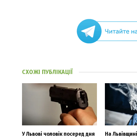
СХОЖІ
ПУБЛІКАЦІЇ
У Львові чоловік посеред дня
На Львівщині