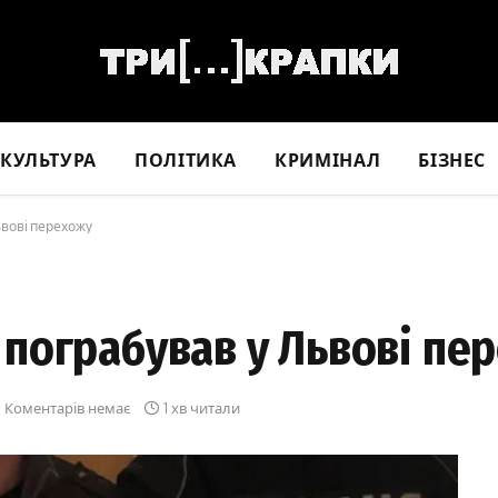
КУЛЬТУРА
ПОЛІТИКА
КРИМІНАЛ
БІЗНЕС
вові перехожу
пограбував у Львові пе
Коментарів немає
1 хв читали