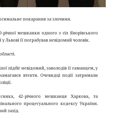
ксимальне покарання за злочини.
0-річної мешканки одного з сіл Яворівського
 у Львові її пограбував невідомий чоловік.
області.
ої підбіг невідомий, заволодів її гаманцем, у
намагався втекти. Очевидці події затримали
ліції.
исника, 42-річного мешканця Харкова, та
інального процесуального кодексу України.
ий захід.