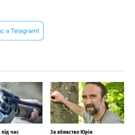
 під час
За вбивство Юрія