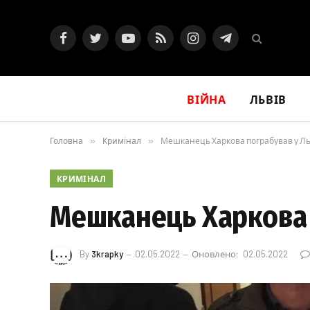
Facebook
Twitter
YouTube
RSS
Instagram
Telegram
ВІЙНА
ЛЬВІВ
Головна
»
Кримінал
»
Мешканець Харкова пограбував у Ль
КРИМІНАЛ
Мешканець Харкова 
By
3krapky
02.05.2022
Оновлено:
02.05.2022