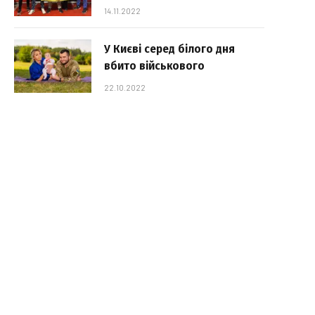
14.11.2022
У Києві серед білого дня
вбито військового
22.10.2022