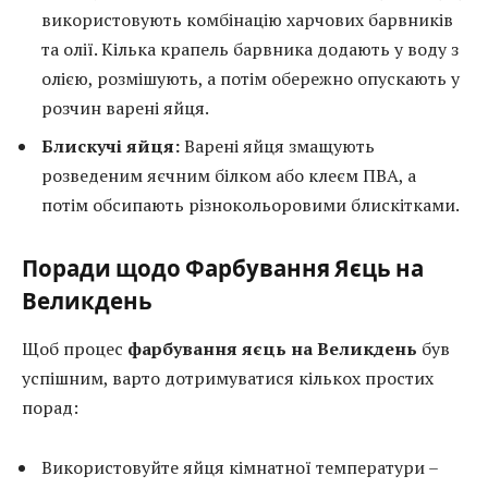
використовують комбінацію харчових барвників
та олії. Кілька крапель барвника додають у воду з
олією, розмішують, а потім обережно опускають у
розчин варені яйця.
Блискучі яйця:
Варені яйця змащують
розведеним яєчним білком або клеєм ПВА, а
потім обсипають різнокольоровими блискітками.
Поради щодо Фарбування Яєць на
Великдень
Щоб процес
фарбування яєць на Великдень
був
успішним, варто дотримуватися кількох простих
порад:
Використовуйте яйця кімнатної температури –