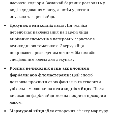
насичені кольори. Зазвичай барвник розводять у
воді з додаванням оцту, а потім у розчин
опускають варені яйця.
Декупаж великодніх яєць:
Ця техніка
передбачає наклеювання на варені яйця
вирізаних елементів з паперових серветок з
великодньою тематикою. Зверху яйця
покривають розведеним яєчним білком або
спеціальним клеєм для декупажу.
Розпис великодніх яєць акриловими
фарбами або фломастерами:
Цей спосіб
дозволяє проявити свою фантазію та створити
унікальні малюнки на
великодніх яйцях
. Після
висихання фарби яйця можна покрити прозорим
лаком.
Мармурові яйця:
Для створення ефекту мармуру