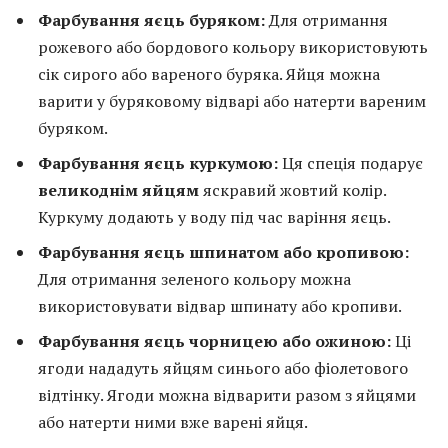
Фарбування яєць буряком:
Для отримання
рожевого або бордового кольору використовують
сік сирого або вареного буряка. Яйця можна
варити у буряковому відварі або натерти вареним
буряком.
Фарбування яєць куркумою:
Ця спеція подарує
великоднім яйцям
яскравий жовтий колір.
Куркуму додають у воду під час варіння яєць.
Фарбування яєць шпинатом або кропивою:
Для отримання зеленого кольору можна
використовувати відвар шпинату або кропиви.
Фарбування яєць чорницею або ожиною:
Ці
ягоди нададуть яйцям синього або фіолетового
відтінку. Ягоди можна відварити разом з яйцями
або натерти ними вже варені яйця.