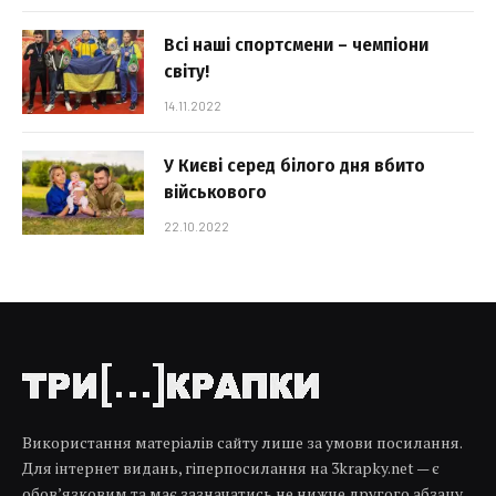
Всі наші спортсмени – чемпіони
світу!
14.11.2022
У Києві серед білого дня вбито
військового
22.10.2022
Використання матеріалів сайту лише за умови посилання.
Для інтернет видань, гіперпосилання на 3krapky.net — є
обов’язковим та має зазначатись не нижче другого абзацу