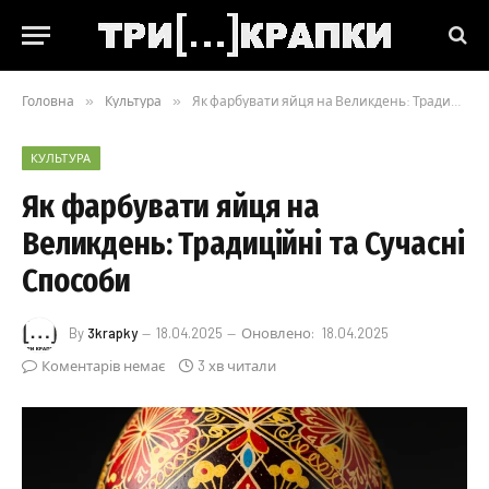
Головна
»
Культура
»
Як фарбувати яйця на Великдень: Традиційні та Сучасні Способи
КУЛЬТУРА
Як фарбувати яйця на
Великдень: Традиційні та Сучасні
Способи
By
3krapky
18.04.2025
Оновлено:
18.04.2025
Коментарів немає
3 хв читали