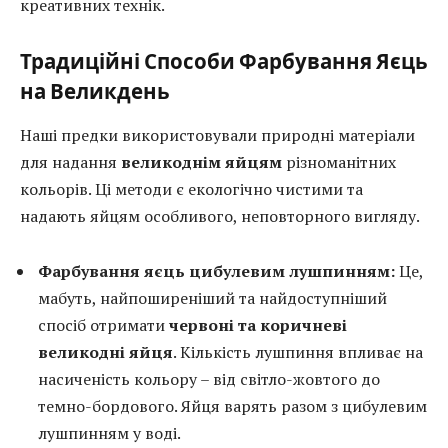
креативних технік.
Традиційні Способи Фарбування Яєць
на Великдень
Наші предки використовували природні матеріали
для надання
великоднім яйцям
різноманітних
кольорів. Ці методи є екологічно чистими та
надають яйцям особливого, неповторного вигляду.
Фарбування яєць цибулевим лушпинням:
Це,
мабуть, найпоширеніший та найдоступніший
спосіб отримати
червоні та коричневі
великодні яйця
. Кількість лушпиння впливає на
насиченість кольору – від світло-жовтого до
темно-бордового. Яйця варять разом з цибулевим
лушпинням у воді.