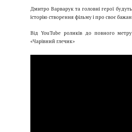
Дмитро Варварук та головні герої будуть
історію створення фільму і про своє баж
Від YouTube роликів до повного метру
«Чарівний глечик»