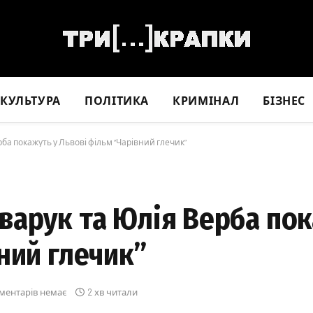
КУЛЬТУРА
ПОЛІТИКА
КРИМІНАЛ
БІЗНЕС
ба покажуть у Львові фільм “Чарівний глечик”
варук та Юлія Верба пок
ний глечик”
ментарів немає
2 хв читали