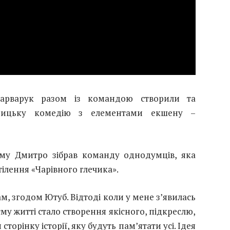
Варварук разом із командою створили та
дницьку комедію з елементами екшену –
му Дмитро зібрав команду однодумців, яка
ілення «Чарівного глечика».
м, згодом Ютуб. Відтоді коли у мене з’явилась
у житті стало створення якісного, підкреслю,
торінку історії, яку будуть пам’ятати усі. Ідея