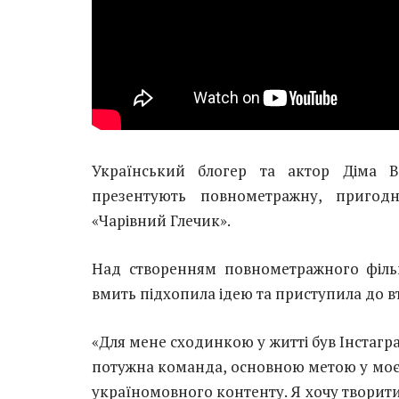
Український блогер та актор Діма 
презентують повнометражну, приго
«Чарівний Глечик».
Над створенням повнометражного філь
вмить підхопила ідею та приступила до вт
«Для мене сходинкою у житті був Інстагра
потужна команда, основною метою у моєм
україномовного контенту. Я хочу творити с