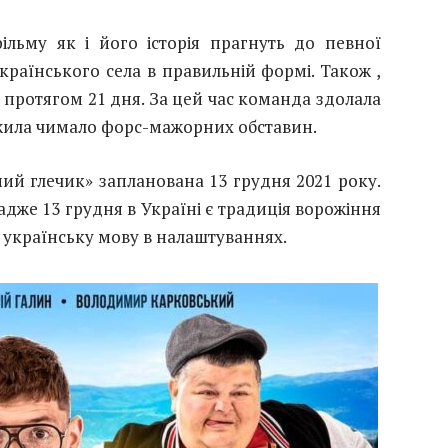
ільму як і його історія прагнуть до певної
країнського села в правильній формі. Також ,
 протягом 21 дня. За цей час команда здолала
ежила чимало форс-мажорних обставин.
ий глечик» запланована 13 грудня 2021 року.
дже 13 грудня в Україні є традиція ворожіння
 українську мову в налаштуваннях.