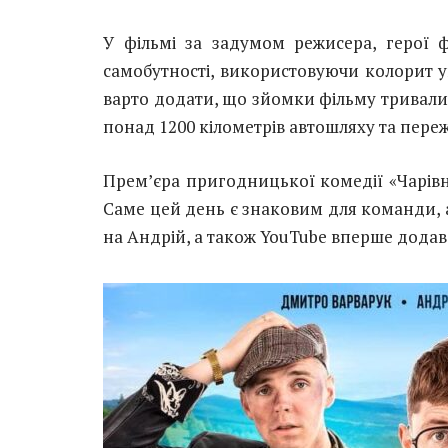
У фільмі за задумом режисера, герої ф
самобутності, використовуючи колорит у
варто додати, що зйомки фільму тривали
понад 1200 кілометрів автошляху та пер
Прем’єра пригодницької комедії «Чарівн
Саме цей день є знаковим для команди, а
на Андрій, а також YouTube вперше додав