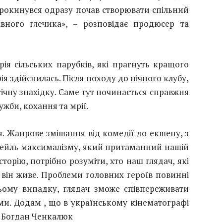
 прокинувся одразу почав створювати спільний
вного глечика», – розповідає продюсер та
рія сільських парубків, які прагнуть кращого
рія здійснилась. Після походу до нічного клубу,
ічну знахідку. Саме тут починається справжня
жби, кохання та мрії.
 Жанрове змішання від комедії до екшену, з
октейль максималізму, який притаманний нашій
сторію, потрібно розуміти, хто наш глядач, які
він живе. Проблеми головних героїв повинні
цьому випадку, глядач зможе співпереживати
ми. Додам , що в українському кінематографі
р Богдан Ченкалюк