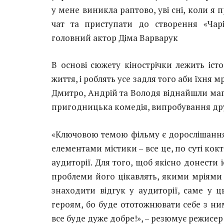
у мене виникла раптово, уві сні, коли я
чат та приступати до створення «Чарі
головний актор Діма Варварук
В основі сюжету кінострічки лежить істо
життя, і роблять усе задля того аби їхня м
Дмитро, Андрій та Володя віднайшли маг
пригодницька комедія, випробування дру
«Ключовою темою фільму є дорослішання.
елементами містики – все це, по суті к
аудиторії. Для того, щоб якісно донести і
проблеми його цікавлять, якими мріями 
знаходити відгук у аудиторії, саме у 
героям, бо буде ототожнювати себе з ни
все буде дуже добре!», – резюмує режисе