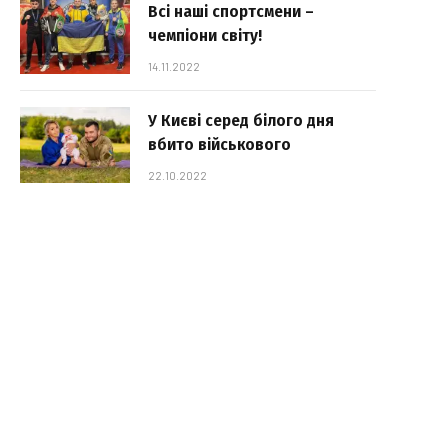
Всі наші спортсмени –
чемпіони світу!
14.11.2022
У Києві серед білого дня
вбито військового
22.10.2022