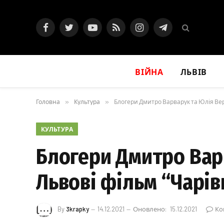
Facebook
Twitter
YouTube
RSS
Instagram
Telegram
ВІЙНА
ЛЬВІВ
Головна
»
Культура
»
Блогери Дмитро Варварук та Юлія Вер
КУЛЬТУРА
Блогери Дмитро Вар
Львові фільм “Чарів
By
3krapky
14.12.2021
Оновлено:
15.12.2021
Ко