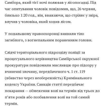
Самбора, який тієї ночі полював у лісопосадці. Під
час опитування чоловік повідомив, що, 26 червня,
близько 1:20 год., він, вважаючи, що стріляє у звіра,
влучив у чоловіка, який ходив лісом.
У подальшому правоохоронці виявили тіло
загиблого, з вогнепальним пораненням голови.
Слідчі територіального підрозділу поліції за
процесуального керівництва Самбірської окружної
прокуратури повідомили мисливцю про підозру у
вчиненні злочину, передбаченого ч. 1 ст. 119
(вбивство через необережність) Кримінального
кодексу України. Санкція статті передбачає
покарання — обмеження волі на термін від трьох до
п’яти років або позбавлення волі на той самий
термін.