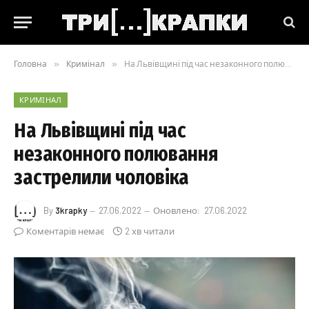
Головна
»
Кримінал
»
На Львівщині під час незаконного полювання застрелили чоловіка
КРИМІНАЛ
На Львівщині під час
незаконного полювання
застрелили чоловіка
By
3krapky
27.06.2022
Оновлено:
27.06.2022
Коментарів немає
2 хв читали