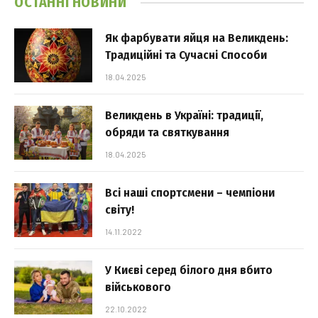
ОСТАННІ НОВИНИ
Як фарбувати яйця на Великдень:
Традиційні та Сучасні Способи
18.04.2025
Великдень в Україні: традиції,
обряди та святкування
18.04.2025
Всі наші спортсмени – чемпіони
світу!
14.11.2022
У Києві серед білого дня вбито
військового
22.10.2022