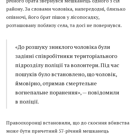
річного брата звернувся мешканець одного з сіл
району. За словами чоловіка, напередодні, близько
опівночі, його брат пішов у лісопосадку,
розташовану поблизу села, та досі не повернувся.
«До розшуку зниклого чоловіка були
задіяні співробітники територіального
підрозділу поліції та волонтери. Під час
пошуків було встановлено, що чоловік,
ймовірно, отримав смертельне
вогнепальне поранення», — повідомили
в поліції.
Правоохоронці встановили, що до скоєння вбивства
може бути причетний 57-річний мешканець