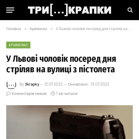
Головна
»
Кримінал
»
У Львові чоловік посеред дня стріляв на вулиці з пістолета
КРИМІНАЛ
У Львові чоловік посеред дня
стріляв на вулиці з пістолета
By
3krapky
13.07.2022
Оновлено:
13.07.2022
Коментарів немає
1 хв читали