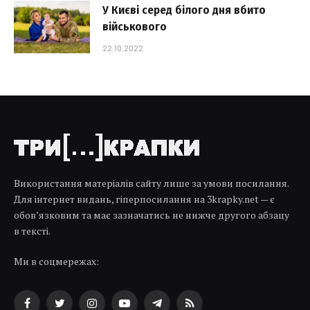
У Києві серед білого дня вбито
військового
22.10.2022
Використання матеріалів сайту лише за умови посилання.
Для інтернет видань, гіперпосилання на 3krapky.net — є
обов’язковим та має зазначатись не нижче другого абзацу
в тексті.
Ми в соцмережах:
Facebook
Twitter
Instagram
YouTube
Telegram
RSS