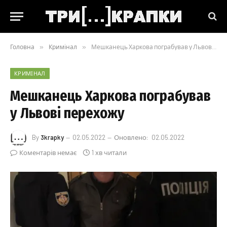
Головна
»
Кримінал
»
Мешканець Харкова пограбував у Львові перехожу
КРИМІНАЛ
Мешканець Харкова пограбував
у Львові перехожу
By
3krapky
02.05.2022
Оновлено:
02.05.2022
Коментарів немає
1 хв читали