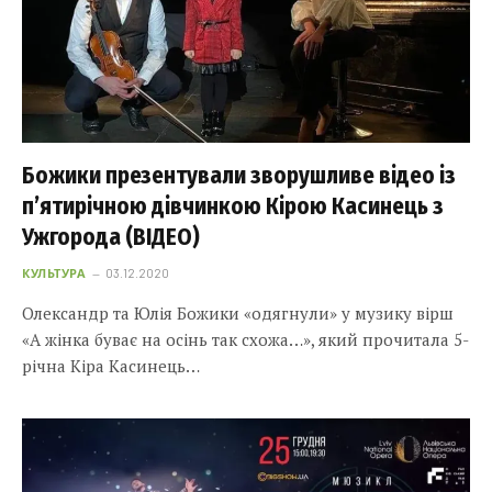
Божики презентували зворушливе відео із
п’ятирічною дівчинкою Кірою Касинець з
Ужгорода (ВІДЕО)
КУЛЬТУРА
03.12.2020
Олександр та Юлія Божики «одягнули» у музику вірш
«А жінка буває на осінь так схожа…», який прочитала 5-
річна Кіра Касинець…