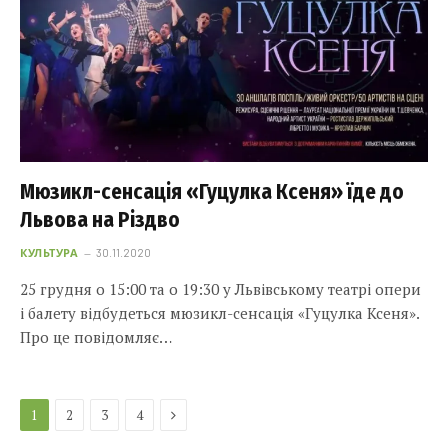
Мюзикл-сенсація «Гуцулка Ксеня» їде до
Львова на Різдво
КУЛЬТУРА
30.11.2020
25 грудня о 15:00 та о 19:30 у Львівському театрі опери
і балету відбудеться мюзикл-сенсація «Гуцулка Ксеня».
Про це повідомляє…
Next
1
2
3
4