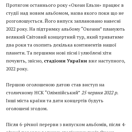
Протягом останнього року «Океан Ельзи» працює в
студії над новим альбомом, назва якого поки що не
розголошується. Його випуск заплановано навесні
2022 року. На підтримку альбому “Океани” планують
великий Світовий концертний тур, який триватиме
два роки та охопить декілька континентів нашої
планети. Та першими нові пісні і улюблені хіти
почують, звісно,
стадіони України
вже наступного,
2022 року.
Першою оголошеною датою став виступ на
столичному НСК “Олімпійський”
25 червня 2022 р
.
Інші міста країни та дати концертів будуть
оголошені згодом.
Після 6-річної перерви з випуском альбомів, після 4-