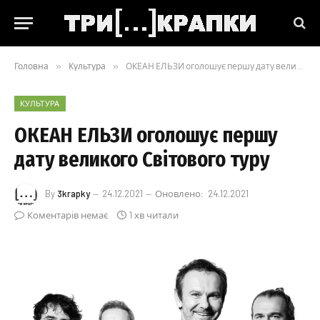
Головна
»
Культура
»
ОКЕАН ЕЛЬЗИ оголошує першу дату великого Світового туру
КУЛЬТУРА
ОКЕАН ЕЛЬЗИ оголошує першу
дату великого Світового туру
By
3krapky
24.12.2021
Оновлено:
24.12.2021
Коментарів немає
1 хв читали