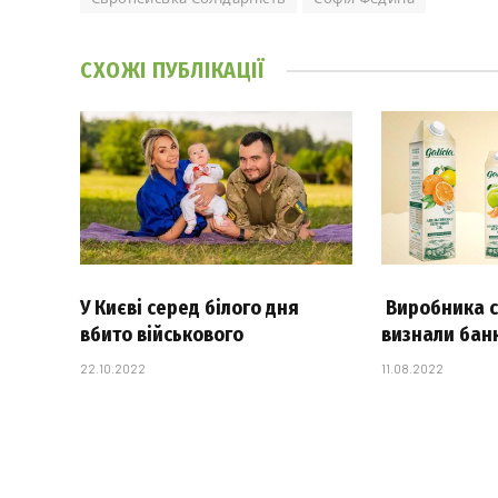
СХОЖІ
ПУБЛІКАЦІЇ
У Києві серед білого дня
Виробника со
вбито військового
визнали бан
22.10.2022
11.08.2022