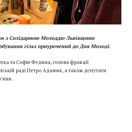
зом з Солідарною Молоддю Львівщини
арбування гільз приурочений до Дня Молоді.
тка та Софія Федина, голова фракції
міській раді Петро Адамик, а також депутати
в’яни.