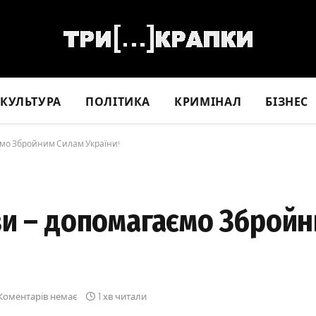
КУЛЬТУРА
ПОЛІТИКА
КРИМІНАЛ
БІЗНЕС
ємо Збройним Силам України!
зи – допомагаємо Зброй
Коментарів немає
1 хв читали