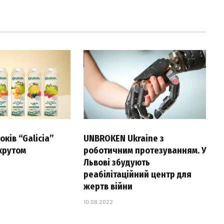
ків “Galicia”
UNBROKEN Ukraine з
крутом
роботичним протезуванням. У
Львові збудують
реабілітаційний центр для
жертв війни
10.08.2022