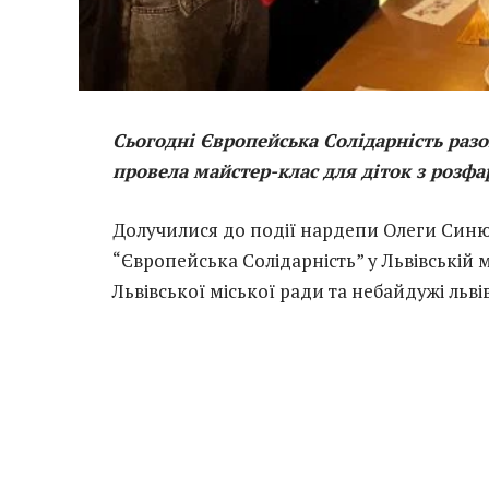
Сьогодні Європейська Солідарність ра
провела майстер-клас для діток з розф
Долучилися до події нардепи Олеги Синю
“Європейська Солідарність” у Львівській 
Львівської міської ради та небайдужі льві