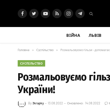
Facebook
Twitter
YouTube
RSS
Instagram
Telegram
ВІЙНА
ЛЬВІВ
Головна
»
Суспільство
»
Розмальовуємо гільзи – допомага
СУСПІЛЬСТВО
Розмальовуємо гіль
України!
By
3krapky
13.08.2022
Оновлено:
14.08.2022