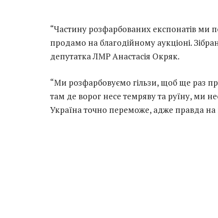
“Частину розфарбованих експонатів ми пер
продамо на благодійному аукціоні. Зібран
депутатка ЛМР Анастасія Окряк.
“Ми розфарбовуємо гільзи, щоб ще раз про
там де ворог несе темряву та руїну, ми н
Україна точно переможе, адже правда на