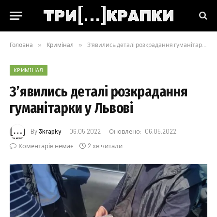
Головна
»
Кримінал
»
З’явились деталі розкрадання гуманітарки у Львові
КРИМІНАЛ
З’явились деталі розкрадання
гуманітарки у Львові
By
3krapky
06.05.2022
Оновлено:
06.05.2022
Коментарів немає
2 хв читали