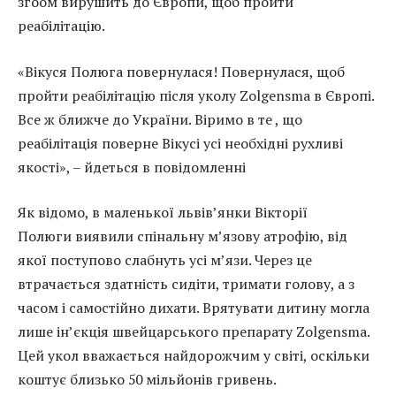
згоом вирушить до Європи, щоб пройти
реабілітацію.
«Вікуся Полюга повернулася! Повернулася, щоб
пройти реабілітацію після уколу Zolgensma в Європі.
Все ж ближче до України. Віримо в те , що
реабілітація поверне Вікусі усі необхідні рухливі
якості», – йдеться в повідомленні
Як відомо, в маленької львів’янки Вікторії
Полюги виявили спінальну м’язову атрофію, від
якої поступово слабнуть усі м’язи. Через це
втрачається здатність сидіти, тримати голову, а з
часом і самостійно дихати. Врятувати дитину могла
лише ін’єкція швейцарського препарату Zolgensma.
Цей укол вважається найдорожчим у світі, оскільки
коштує близько 50 мільйонів гривень.