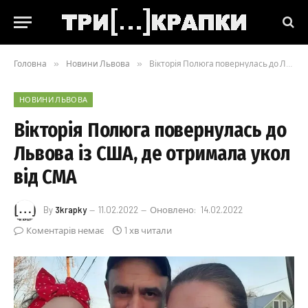
Головна
»
Новини Львова
»
Вікторія Полюга повернулась до Львова із США, де отримала укол від СМА
НОВИНИ ЛЬВОВА
Вікторія Полюга повернулась до
Львова із США, де отримала укол
від СМА
By
3krapky
11.02.2022
Оновлено:
14.02.2022
Коментарів немає
1 хв читали