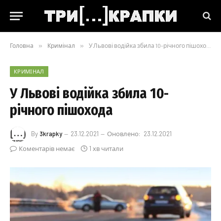
Головна
»
Кримінал
»
У Львові водійка збила 10-річного пішохода
КРИМІНАЛ
У Львові водійка збила 10-
річного пішохода
By
3krapky
23.12.2021
Оновлено:
23.12.2021
Коментарів немає
1 хв читали