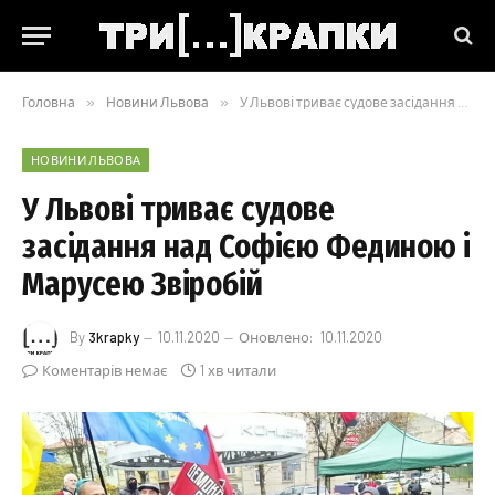
Головна
»
Новини Львова
»
У Львові триває судове засідання над Софією Фединою і Марусею Звіробій
НОВИНИ ЛЬВОВА
У Львові триває судове
засідання над Софією Фединою і
Марусею Звіробій
By
3krapky
10.11.2020
Оновлено:
10.11.2020
Коментарів немає
1 хв читали