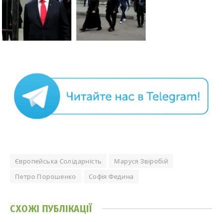
Європейська Солідарність
Маруся Звіробій
Петро Порошенко
Софія Федина
СХОЖІ
ПУБЛІКАЦІЇ