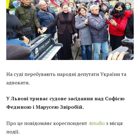
На суді перебувають народні депутати України та
адвокати.
У Львові триває судове засідання над Софією
Фединою і Марусею Звіробій.
Про це повідомляє кореспондент
4studio
з місця
події.