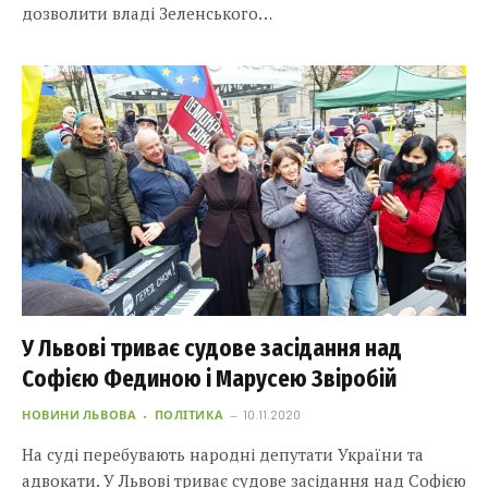
дозволити владі Зеленського…
У Львові триває судове засідання над
Софією Фединою і Марусею Звіробій
НОВИНИ ЛЬВОВА
ПОЛІТИКА
10.11.2020
На суді перебувають народні депутати України та
адвокати. У Львові триває судове засідання над Софією