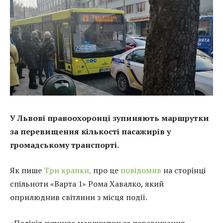
У Львові правоохоронці зупиняють маршрутки
за перевищення кількості пасажирів у
громадському транспорті.
Як пише
Три крапки,
про це
повідомив
на сторінці
спільноти «Варта 1» Рома Хавалко, який
оприлюднив світлини з місця події.
«Поліція зупиняє маршрутки за перевищення