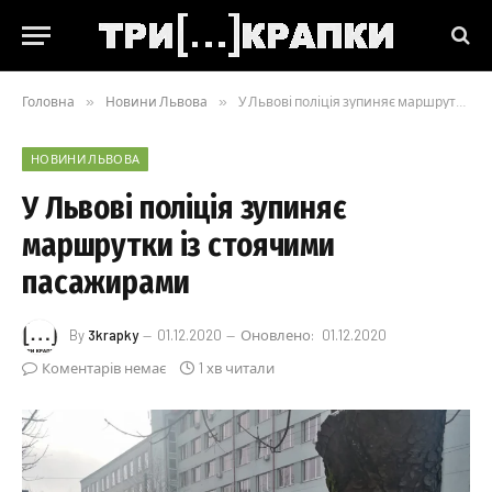
Головна
»
Новини Львова
»
У Львові поліція зупиняє маршрутки із стоячими пасажирами
НОВИНИ ЛЬВОВА
У Львові поліція зупиняє
маршрутки із стоячими
пасажирами
By
3krapky
01.12.2020
Оновлено:
01.12.2020
Коментарів немає
1 хв читали