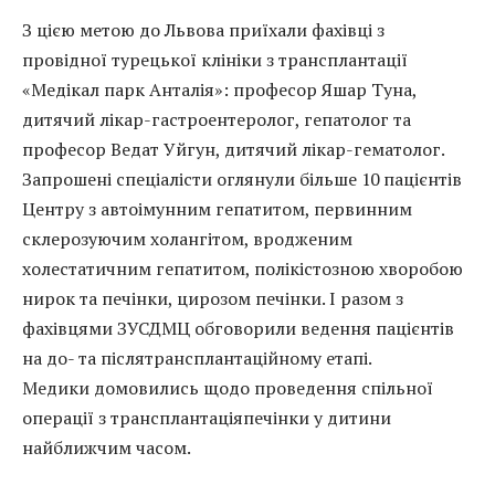
З цією метою до Львова приїхали фахівці з
провідної турецької клініки з трансплантації
«Медікал парк Анталія»: професор Яшар Туна,
дитячий лікар-гастроентеролог, гепатолог та
професор Ведат Уйгун, дитячий лікар-гематолог.
Запрошені спеціалісти оглянули більше 10 пацієнтів
Центру з автоімунним гепатитом, первинним
склерозуючим холангітом, вродженим
холестатичним гепатитом, полікістозною хворобою
нирок та печінки, цирозом печінки. І разом з
фахівцями ЗУСДМЦ обговорили ведення пацієнтів
на до- та післятрансплантаційному етапі.
Медики домовились щодо проведення спільної
операції з трансплантаціяпечінки у дитини
найближчим часом.