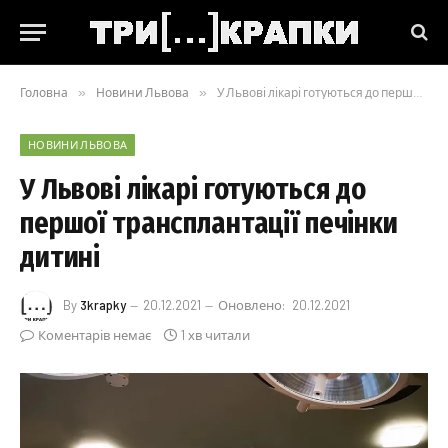
Головна
»
Новини Львова
»
У Львові лікарі готуються до першої трансплантації печінки дитині
НОВИНИ ЛЬВОВА
У Львові лікарі готуються до
першої трансплантації печінки
дитині
By
3krapky
20.12.2021
Оновлено:
20.12.2021
Коментарів немає
1 хв читали