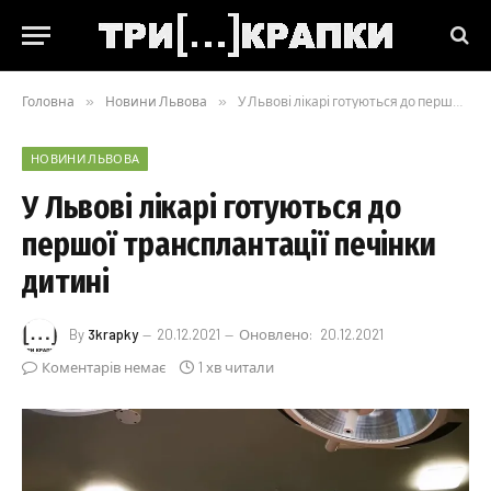
Головна
»
Новини Львова
»
У Львові лікарі готуються до першої трансплантації печінки дитині
НОВИНИ ЛЬВОВА
У Львові лікарі готуються до
першої трансплантації печінки
дитині
By
3krapky
20.12.2021
Оновлено:
20.12.2021
Коментарів немає
1 хв читали