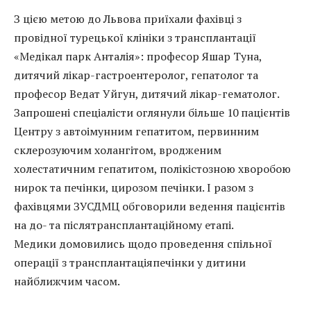
З цією метою до Львова приїхали фахівці з
провідної турецької клініки з трансплантації
«Медікал парк Анталія»: професор Яшар Туна,
дитячий лікар-гастроентеролог, гепатолог та
професор Ведат Уйгун, дитячий лікар-гематолог.
Запрошені спеціалісти оглянули більше 10 пацієнтів
Центру з автоімунним гепатитом, первинним
склерозуючим холангітом, вродженим
холестатичним гепатитом, полікістозною хворобою
нирок та печінки, цирозом печінки. І разом з
фахівцями ЗУСДМЦ обговорили ведення пацієнтів
на до- та післятрансплантаційному етапі.
Медики домовились щодо проведення спільної
операції з трансплантаціяпечінки у дитини
найближчим часом.