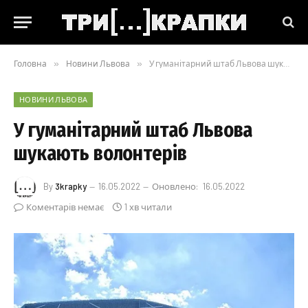
Головна
»
Новини Львова
»
У гуманітарний штаб Львова шукають волонтерів
НОВИНИ ЛЬВОВА
У гуманітарний штаб Львова
шукають волонтерів
By
3krapky
16.05.2022
Оновлено:
16.05.2022
Коментарів немає
1 хв читали