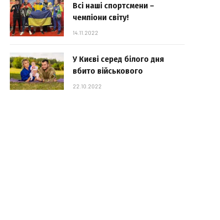
Всі наші спортсмени –
чемпіони світу!
14.11.2022
У Києві серед білого дня
вбито військового
22.10.2022