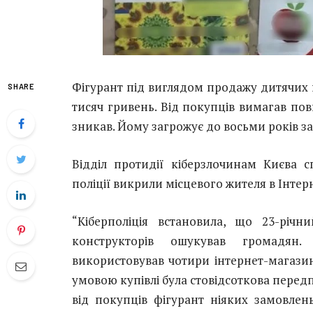
Фігурант під виглядом продажу дитячих 
SHARE
тисяч гривень. Від покупців вимагав по
зникав. Йому загрожує до восьми років за
Відділ протидії кіберзлочинам Києва с
поліції викрили місцевого жителя в Інтер
“Кіберполіція встановила, що 23-річ
конструкторів ошукував громадян.
використовував чотири інтернет-магазин
умовою купівлі була стовідсоткова перед
від покупців фігурант ніяких замовлень