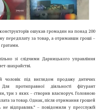
конструкторів ошукав громадян на понад 200
вну передплату за товар, а отримавши гроші –
 ґратами.
пільно зі слідчими Дарницького управління
нет-шахрайстві.
ний чоловік під виглядом продажу дитячих
 Для протиправної діяльності фігурант
и, три з яких – створив власноруч. Головною
плата за товар. Однак, після отримання грошей
 не відправляв.” – повідомили у пресслужбі