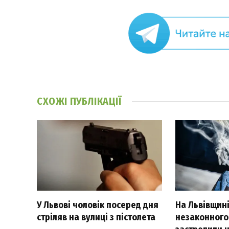
СХОЖІ
ПУБЛІКАЦІЇ
У Львові чоловік посеред дня
На Львівщині
стріляв на вулиці з пістолета
незаконного