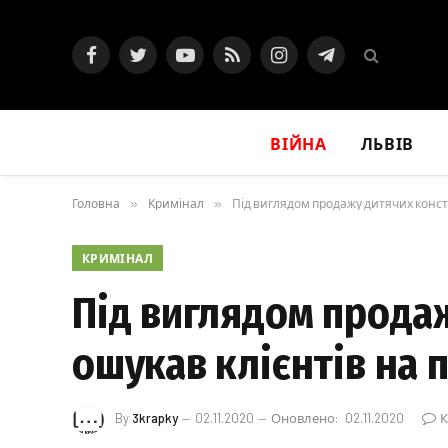
Facebook
Twitter
YouTube
RSS
Instagram
Telegram
ВІЙНА
ЛЬВІВ
Головна
»
Кримінал
»
Під виглядом продажу дитячих констр
КРИМІНАЛ
Під виглядом прода
ошукав клієнтів на 
By
3krapky
02.11.2020
Оновлено:
02.11.2020
К