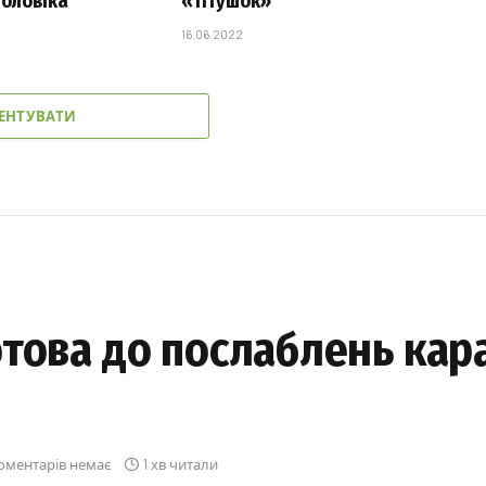
чоловіка
«тітушок»
16.06.2022
ЕНТУВАТИ
това до послаблень кара
оментарів немає
1 хв читали