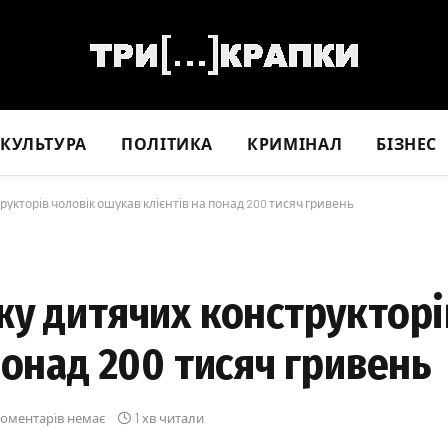
КУЛЬТУРА
ПОЛІТИКА
КРИМІНАЛ
БІЗНЕС
укторів чоловік ошукав клієнтів на понад 200 тисяч гривень
жу дитячих конструкторі
понад 200 тисяч гривень
оментарів немає
1 хв читали