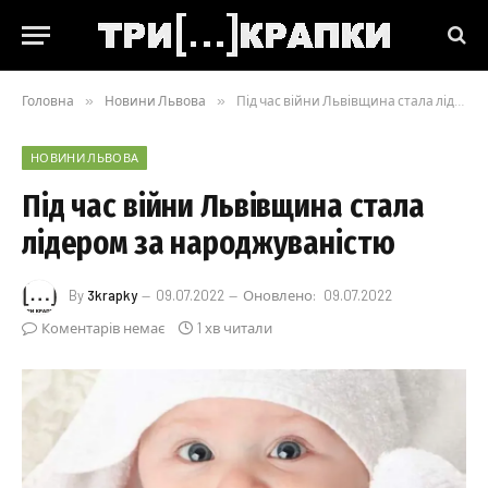
Головна
»
Новини Львова
»
Під час війни Львівщина стала лідером за народжуваністю
НОВИНИ ЛЬВОВА
Під час війни Львівщина стала
лідером за народжуваністю
By
3krapky
09.07.2022
Оновлено:
09.07.2022
Коментарів немає
1 хв читали