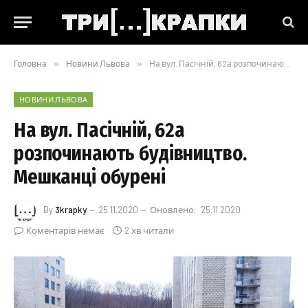
Головна
»
Новини Львова
»
На вул. Пасічній, 62а розпочинають будівництво. Мешканці обурені
НОВИНИ ЛЬВОВА
На вул. Пасічній, 62а
розпочинають будівництво.
Мешканці обурені
By
3krapky
25.11.2020
Оновлено:
25.11.2020
Коментарів немає
2 хв читали