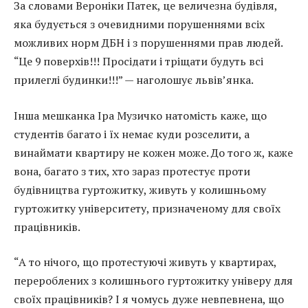
За словами Вероніки Патек, це величезна будівля,
яка будується з очевидними порушеннями всіх
можливих норм ДБН і з порушеннями прав людей.
“Це 9 поверхів!!! Просідати і тріщати будуть всі
прилеглі будинки!!!” — наголошує львів’янка.
Інша мешканка Іра Музичко натомість каже, що
студентів багато і їх немає куди розселити, а
винаймати квартиру не кожен може. До того ж, каже
вона, багато з тих, хто зараз протестує проти
будівництва гуртожитку, живуть у колишньому
гуртожитку університету, призначеному для своїх
працівників.
“А то нічого, що протестуючі живуть у квартирах,
перероблених з колишнього гуртожитку універу для
своїх працівників? І я чомусь дуже невпевнена, що