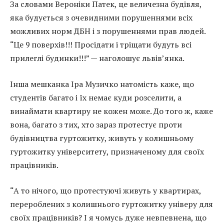
За словами Вероніки Патек, це величезна будівля,
яка будується з очевидними порушеннями всіх
можливих норм ДБН і з порушеннями прав людей.
“Це 9 поверхів!!! Просідати і тріщати будуть всі
прилеглі будинки!!!” — наголошує львів’янка.
Інша мешканка Іра Музичко натомість каже, що
студентів багато і їх немає куди розселити, а
винаймати квартиру не кожен може. До того ж, каже
вона, багато з тих, хто зараз протестує проти
будівництва гуртожитку, живуть у колишньому
гуртожитку університету, призначеному для своїх
працівників.
“А то нічого, що протестуючі живуть у квартирах,
перероблених з колишнього гуртожитку універу для
своїх працівників? І я чомусь дуже невпевнена, що