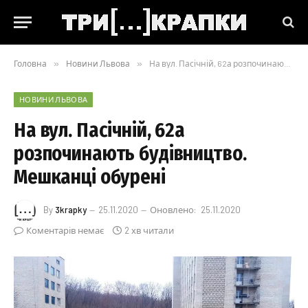
Головна
»
Новини Львова
»
На вул. Пасічній, 62а розпочинають будівництво. Мешканці обурені
НОВИНИ ЛЬВОВА
На вул. Пасічній, 62а
розпочинають будівництво.
Мешканці обурені
By
3krapky
25.11.2020
Оновлено:
25.11.2020
Коментарів немає
2 хв читали