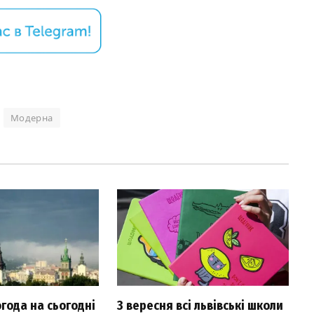
Модерна
огода на сьогодні
З вересня всі львівські школи