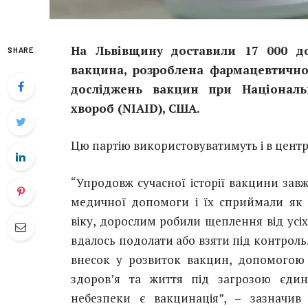
На Львівщину доставили
17 000
до
SHARE
вакцина, розроблена фармацевтичн
досліджень вакцин при Національн
хвороб (NIAID), США.
Цю партію використовуватимуть і в центра
“Упродовж сучасної історії вакцини за
медичної допомоги і їх сприймали як 
віку, дорослим робили щеплення від усі
вдалось подолати або взяти під контроль
внесок у розвиток вакцин, допомогою 
здоров’я та життя під загрозою єди
небезпеки є вакцинація”, – зазначив