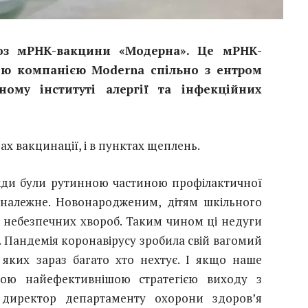
з мРНК-вакцини
«Модерна».
Це мРНК-
ою компанією Moderna спільно з ентром
ому інституті алергії та інфекційних
х вакцинації, і в пунктах щеплень.
вжди були рутинною частиною профілактичної
належне. Новонародженим, дітям шкільного
х небезпечних хвороб. Таким чином ці недуги
. Пандемія коронавірусу зробила свій вагомий
яких зараз багато хто нехтує. І якщо наше
ною найефективнішою стратегією виходу з
 директор департаменту охорони здоров’я