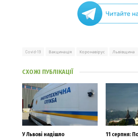
Covid-19
Вакцинація
Коронавірус
Львівщина
СХОЖІ
ПУБЛІКАЦІЇ
У Львові надішло
11 серпня: П