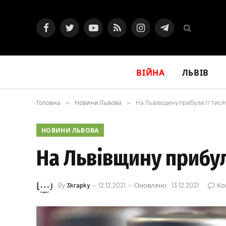
Facebook
Twitter
YouTube
RSS
Instagram
Telegram
ВІЙНА
ЛЬВІВ
Головна
»
Новини Львова
»
На Львівщину прибули 17 тис
НОВИНИ ЛЬВОВА
На Львівщину прибу
By
3krapky
12.12.2021
Оновлено:
13.12.2021
Ко