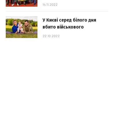
14.11.2022
У Києві серед білого дня
вбито військового
22.10.2022