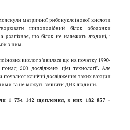
молекули матричної рибонуклеїнової кислоти
творювати шипоподібний білок оболонки
а розпізнає, що білок не належить людині, і
ьби з ним.
леїнових кислот з’явилася ще на початку 1990-
 понад 500 досліджень цієї технології. Але
оли почалися клінічні дослідження таких вакцин
ними та не можуть змінити ДНК людини.
ли 1 734 142 щеплення, з них 182 837 –