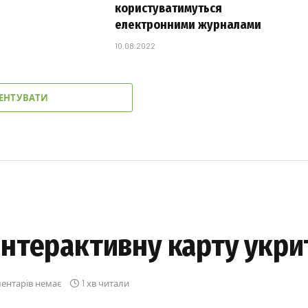
користуватимуться
електронними журналами
10.08.2022
ЕНТУВАТИ
нтерактивну карту укри
ентарів немає
1 хв читали