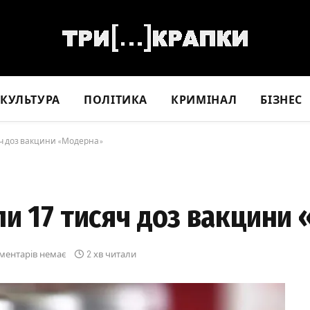
КУЛЬТУРА
ПОЛІТИКА
КРИМІНАЛ
БІЗНЕС
яч доз вакцини «Модерна»
ли 17 тисяч доз вакцини
ментарів немає
2 хв читали