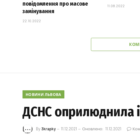
повідомлення про масове
11.08.2022
замінування
22.10.2022
КОМ
НОВИНИ ЛЬВОВА
ДСНС оприлюднила і
By
3krapky
11.12.2021
Оновлено:
11.12.2021
Ком