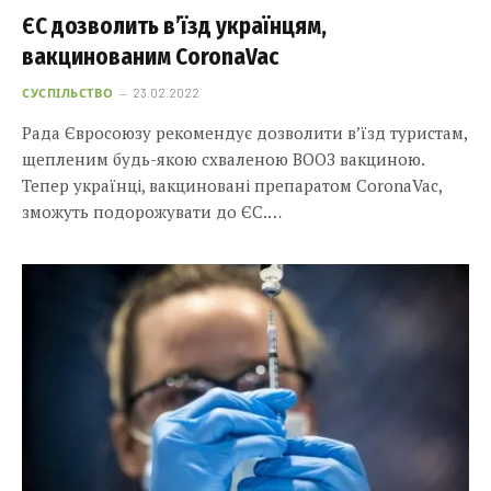
ЄС дозволить в’їзд українцям,
вакцинованим CoronaVac
СУСПІЛЬСТВО
23.02.2022
Рада Євросоюзу рекомендує дозволити в’їзд туристам,
щепленим будь-якою схваленою ВООЗ вакциною.
Тепер українці, вакциновані препаратом CoronaVac,
зможуть подорожувати до ЄС.…