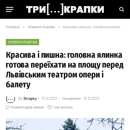
Головна
»
Новини Львова
»
Красива і пишна: головна ялинка готова переїхати на площу перед Львівським театром опери і балету
НОВИНИ ЛЬВОВА
Красива і пишна: головна ялинка
готова переїхати на площу перед
Львівським театром опери і
балету
By
3krapky
13.12.2021
Оновлено:
13.12.2021
Коментарів немає
1 хв читали