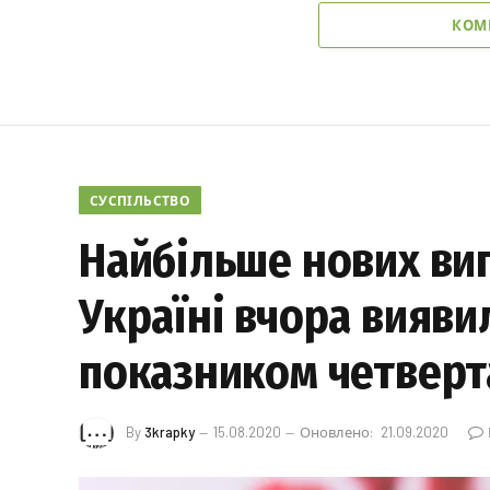
КОМ
СУСПІЛЬСТВО
Найбільше нових ви
Україні вчора вияви
показником четверт
By
3krapky
15.08.2020
Оновлено:
21.09.2020