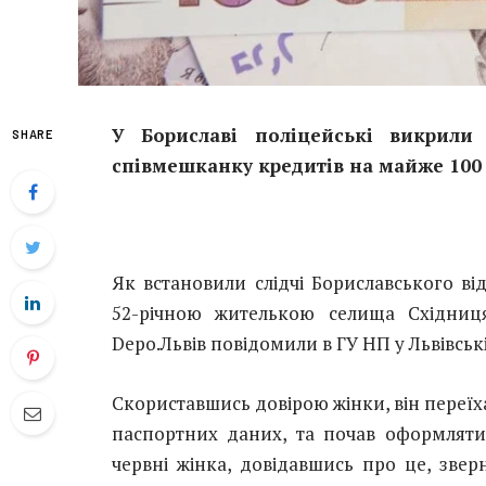
У Бориславі поліцейські викрил
SHARE
співмешканку кредитів на майже 100
Як встановили слідчі Бориславського ві
52-річною жителькою селища Східниц
Depo.Львів повідомили в ГУ НП у Львівські
Скориставшись довірою жінки, він переїх
паспортних даних, та почав оформляти
червні жінка, довідавшись про це, зве