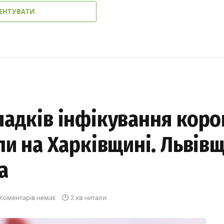
ЕНТУВАТИ
падків інфікування коро
ли на Харківщині. Львів
а
Коментарів немає
2 хв читали