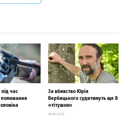
 під час
За вбивство Юрія
 полювання
Вербицького судитимуть ще 8
чоловіка
«тітушок»
16.06.2022