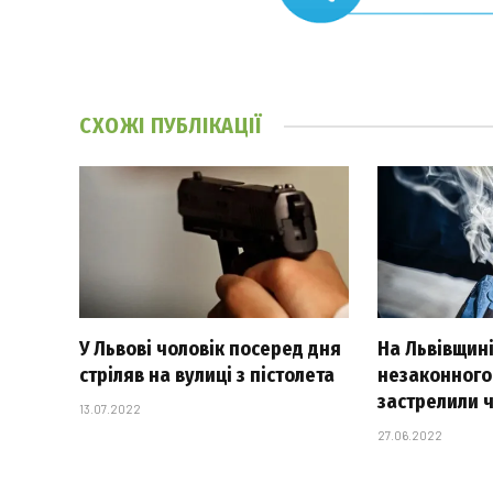
СХОЖІ
ПУБЛІКАЦІЇ
У Львові чоловік посеред дня
На Львівщині
стріляв на вулиці з пістолета
незаконного
застрелили 
13.07.2022
27.06.2022