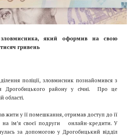
и зловмисника, який оформив на свою
 тисяч гривень
дділення поліції, зловмисник познайомився з
я Дрогобицького району у січні. Про це
й області.
ав жити у її помешкання, отримав доступ до її
 на ім’я своєї подруги онлайн-кредити. У
рнулась за допомогою у Дрогобицький відділ