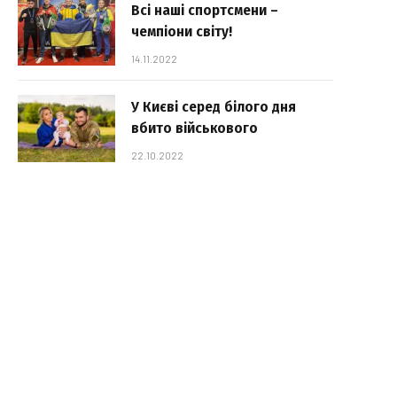
Всі наші спортсмени –
чемпіони світу!
14.11.2022
У Києві серед білого дня
вбито військового
22.10.2022