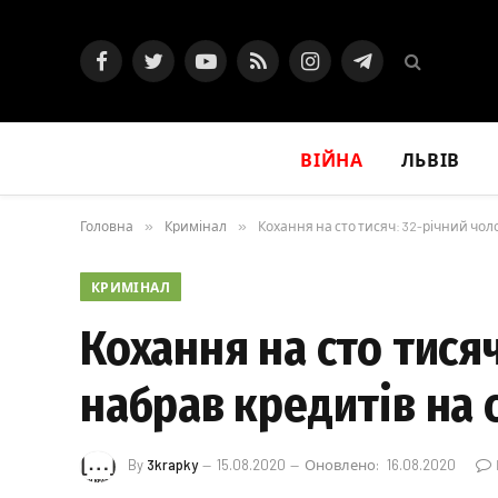
Facebook
Twitter
YouTube
RSS
Instagram
Telegram
ВІЙНА
ЛЬВІВ
Головна
»
Кримінал
»
Кохання на сто тисяч: 32-річний чоло
КРИМІНАЛ
Кохання на сто тися
набрав кредитів на с
By
3krapky
15.08.2020
Оновлено:
16.08.2020