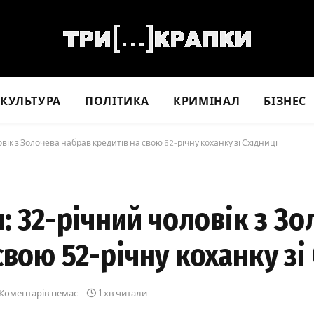
КУЛЬТУРА
ПОЛІТИКА
КРИМІНАЛ
БІЗНЕС
вік з Золочева набрав кредитів на свою 52-річну коханку зі Східниці
ч: 32-річний чоловік з З
вою 52-річну коханку зі
Коментарів немає
1 хв читали