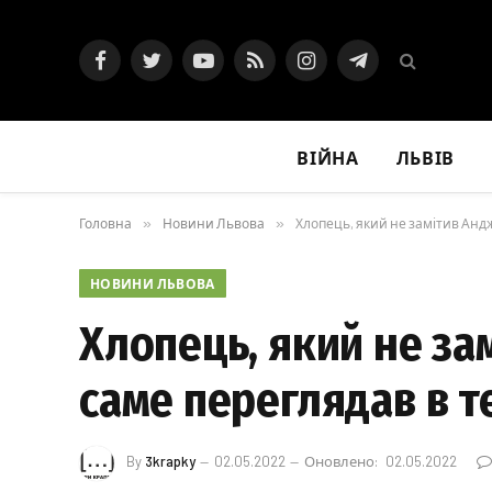
Facebook
Twitter
YouTube
RSS
Instagram
Telegram
ВІЙНА
ЛЬВІВ
Головна
»
Новини Львова
»
Хлопець, який не замітив Андж
НОВИНИ ЛЬВОВА
Хлопець, який не за
саме переглядав в 
By
3krapky
02.05.2022
Оновлено:
02.05.2022