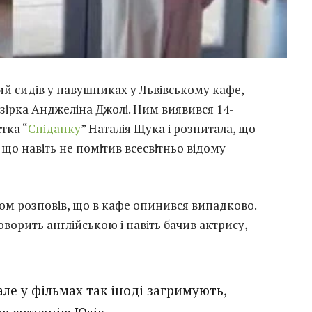
ий сидів у навушниках у Львівському кафе,
зірка Анджеліна Джолі. Ним виявився 14-
тка “
Сніданку
” Наталія Щука і розпитала, що
 що навіть не помітив всесвітньо відому
ом розповів, що в кафе опинився випадково.
оворить англійською і навіть бачив актрису,
але у фільмах так іноді загримують,