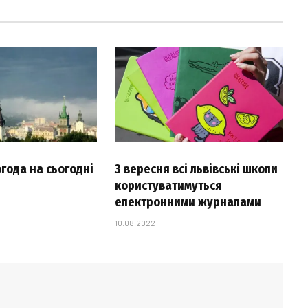
огода на сьогодні
З вересня всі львівські школи
користуватимуться
електронними журналами
10.08.2022