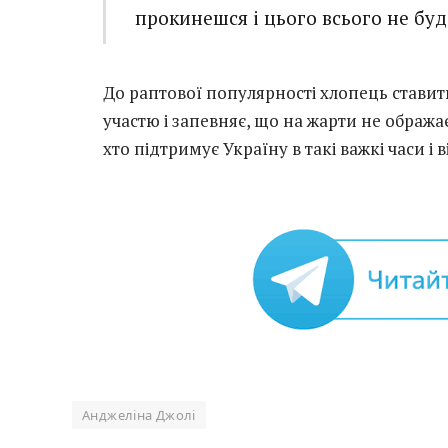
прокинешся і цього всього не буде
До раптової популярності хлопець ставит
участю і запевняє, що на жарти не обража
хто підтримує Україну в такі важкі часи і 
Анджеліна Джолі