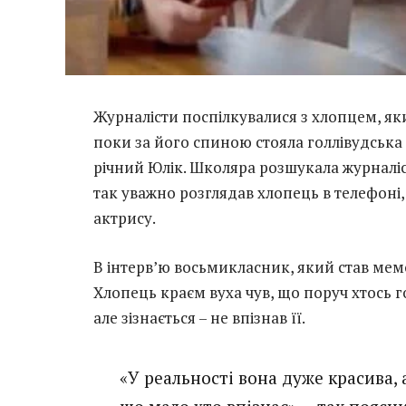
Журналісти поспілкувалися з хлопцем, як
поки за його спиною стояла голлівудська 
річний Юлік. Школяра розшукала журналіс
так уважно розглядав хлопець в телефоні,
актрису.
В інтерв’ю восьмикласник, який став мем
Хлопець краєм вуха чув, що поруч хтось г
але зізнається – не впізнав її.
«У реальності вона дуже красива, 