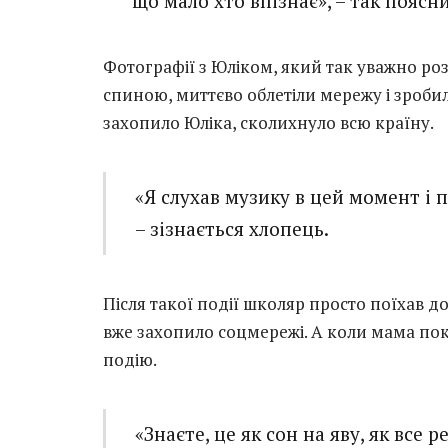
що мало хто впізнає», – так поясн
Фотографії з Юліком, який так уважно роз
спиною, миттєво облетіли мережу і зробил
захопило Юліка, сколихнуло всю країну.
«Я слухав музику в цей момент і п
– зізнається хлопець.
Після такої події школяр просто поїхав д
вже захопило соцмережі. А коли мама пока
подію.
«Знаєте, це як сон на яву, як все 