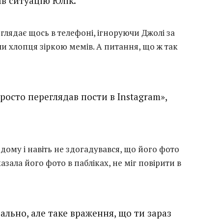
ив ситуацію Юлік.
глядає щось в телефоні, ігноруючи Джолі за
и хлопця зіркою мемів. А питання, що ж так
росто переглядав пости в Instagram»,
одому і навіть не здогадувався, що його фото
зала його фото в пабліках, не міг повірити в
реально, але таке враження, що ти зараз