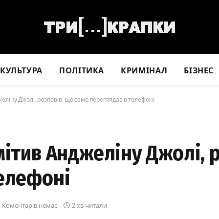
КУЛЬТУРА
ПОЛІТИКА
КРИМІНАЛ
БІЗНЕС
еліну Джолі, розповів, що саме переглядав в телефоні
мітив Анджеліну Джолі, 
телефоні
Коментарів немає
2 хв читали