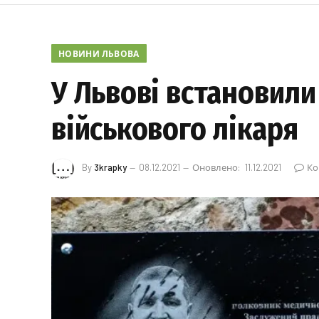
НОВИНИ ЛЬВОВА
У Львові встановили
військового лікаря
By
3krapky
08.12.2021
Оновлено:
11.12.2021
Ко