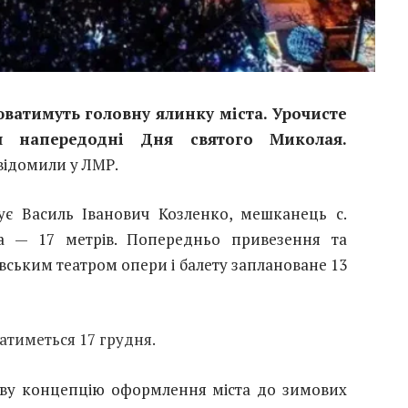
ватимуть головну ялинку міста. Урочисте
ся напередодні Дня святого Миколая.
відомили у ЛМР.
ує Василь Іванович Козленко, мешканець с.
ота — 17 метрів. Попередньо привезення та
вським театром опери і балету заплановане 13
атиметься 17 грудня.
ову концепцію оформлення міста до зимових