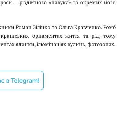
раси — різдвяного «павука» та окремих його
ики Роман Зілінко та Ольга Кравченко. Ромб
українських орнаментах життя та рід, тому
ентах ялинки, ілюмінаціях вулиць, фотозонах.