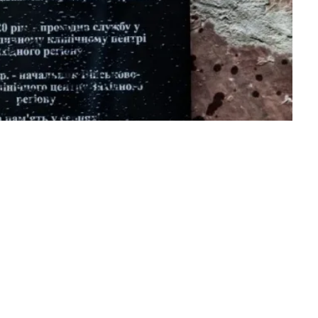
ичного корпусу Військово-медичного
7 грудня було урочисто відкрито пам’ятну
ка цього військового медичного закладу,