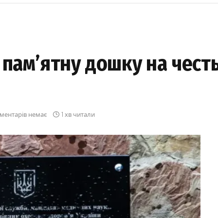
 пам’ятну дошку на чест
ментарів немає
1 хв читали