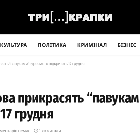
КУЛЬТУРА
ПОЛІТИКА
КРИМІНАЛ
БІЗНЕС
ять “павуками” і урочисто відкриють 17 грудня
ва прикрасять “павуками
17 грудня
ментарів немає
1 хв читали