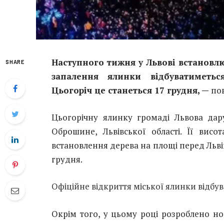
Наступного тижня у Львові встановлю
SHARE
запалення ялинки відбуватиметь
Цьогоріч це станеться 17 грудня, —
по
Цьогорічну ялинку громаді Львова дар
Оброшине, Львівської області. Її вис
встановлення дерева на площі перед Льві
грудня.
Офіційне відкриття міської ялинки відбув
Окрім того, у цьому році розроблено н