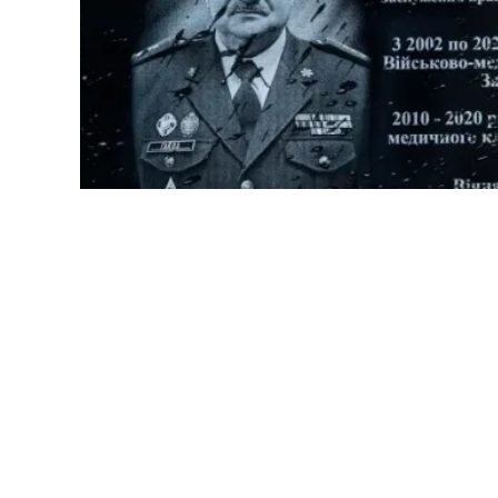
У Львові при вході до терапевт
клінічного центру Західного регіону 
дошку на честь колишнього начальни