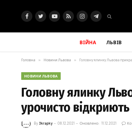
Facebook
Twitter
YouTube
RSS
Instagram
Telegram
ВІЙНА
ЛЬВІВ
Головна
»
Новини Львова
»
Головну ялинку Львова прикрас
НОВИНИ ЛЬВОВА
Головну ялинку Льво
урочисто відкриють 
By
3krapky
08.12.2021
Оновлено:
11.12.2021
Ко