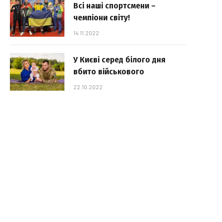
Всі наші спортсмени –
чемпіони світу!
14.11.2022
У Києві серед білого дня
вбито військового
22.10.2022