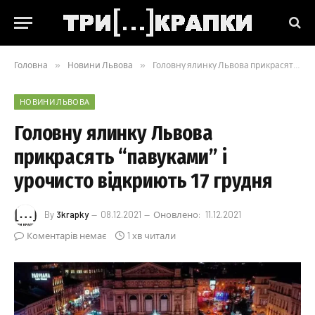
Головна
»
Новини Львова
»
Головну ялинку Львова прикрасять “павуками” і урочисто відкриють 17 грудня
НОВИНИ ЛЬВОВА
Головну ялинку Львова
прикрасять “павуками” і
урочисто відкриють 17 грудня
By
3krapky
08.12.2021
Оновлено:
11.12.2021
Коментарів немає
1 хв читали