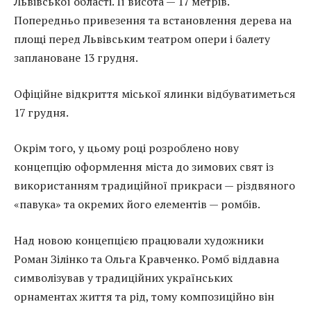
Львівської області. Її висота — 17 метрів.
Попередньо привезення та встановлення дерева на
площі перед Львівським театром опери і балету
заплановане 13 грудня.
Офіційне відкриття міської ялинки відбуватиметься
17 грудня.
Окрім того, у цьому році розроблено нову
концепцію оформлення міста до зимових свят із
використанням традиційної прикраси — різдвяного
«павука» та окремих його елементів — ромбів.
Над новою концепцією працювали художники
Роман Зілінко та Ольга Кравченко. Ромб віддавна
символізував у традиційних українських
орнаментах життя та рід, тому композиційно він