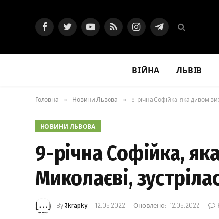
Facebook
Twitter
YouTube
RSS
Instagram
Telegram
ВІЙНА
ЛЬВІВ
Головна
»
Новини Львова
»
9-річна Софійка, яка дивом виж
НОВИНИ ЛЬВОВА
9-річна Софійка, яка
Миколаєві, зустрілас
By
3krapky
12.05.2022
Оновлено:
12.05.2022