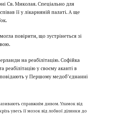
рні Св. Миколая. Спеціально для
півав її у лікарняній палаті. А ще
ок.
могла повірити, що зустрінеться зі
ивою.
дерланди на реабілітацію. Софійка
а реабілітацію у своєму аканті в
озповідають у Першому медоб’єднанні
і називають справжнім дивом. Уламок від
різь увесь її мозок від лобної ділянки до