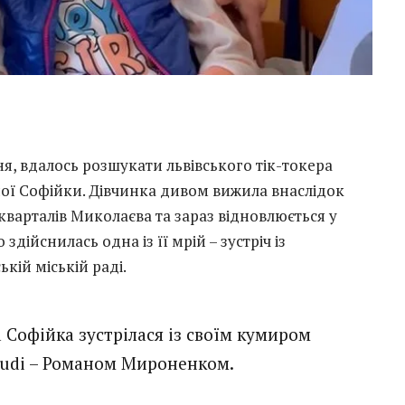
, вдалось розшукати львівського тік-токера
ної Софійки. Дівчинка дивом вижила внаслідок
варталів Миколаєва та зараз відновлюється у
здійснилась одна із її мрій – зустріч із
ькій міській раді.
 Софійка зустрілася із своїм кумиром
oudi – Романом Мироненком.