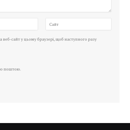
а веб-сайт у цьому браузері, щоб наступного разу
ою поштою.