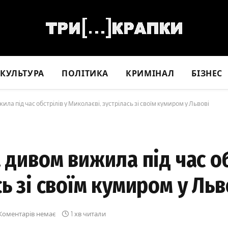
КУЛЬТУРА
ПОЛІТИКА
КРИМІНАЛ
БІЗНЕС
ила під час обстрілів у Миколаєві, зустрілась зі своїм кумиром у Львові
 дивом вижила під час об
ь зі своїм кумиром у Льв
Коментарів немає
1 хв читали