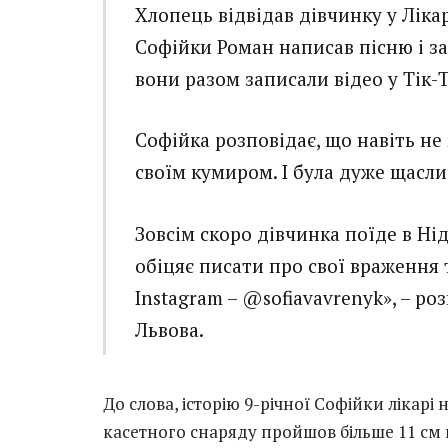
Хлопець відвідав дівчинку у Ліка
Софійки Роман написав пісню і зас
вони разом записали відео у Тік-Т
Софійка розповідає, що навіть не 
своїм кумиром. І була дуже щасл
Зовсім скоро дівчинка поїде в Ні
обіцяє писати про свої враження т
Instagram – @sofiavavrenyk», – р
Львова.
До слова, історію 9-річної Софійки лікар
касетного снаряду пройшов більше 11 см к