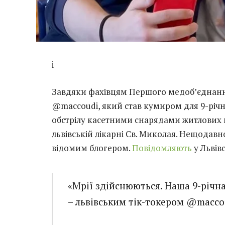
i
Завдяки фахівцям Першого медоб’єднання
@maccoudi, який став кумиром для 9-річ
обстрілу касетними снарядами житлових к
львівській лікарні Св. Миколая. Нещодавно 
відомим блогером.
Повідомляють
у Львівс
«Мрії здійснюються. Наша 9-річна
– львівським тік-токером @macc