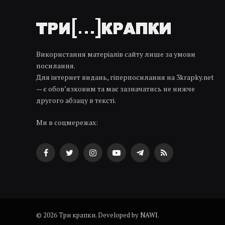
Використання матеріалів сайту лише за умови
посилання.
Для інтернет видань, гіперпосилання на 3krapky.net
— є обов’язковим та має зазначатись не нижче
другого абзацу в тексті.
Ми в соцмережах:
Facebook
Twitter
Instagram
YouTube
Telegram
RSS
© 2026 Три крапки. Developed by
NAWI
.