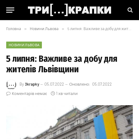
Головна
»
Новини Львова
»
5 липня: Важливе за добу для жителів Львівщини
НОВИНИ ЛЬВОВА
5 липня: Важливе за добу для
жителів Львівщини
By
3krapky
05.07.2022
Оновлено:
05.07.2022
Коментарів немає
1 хв читали