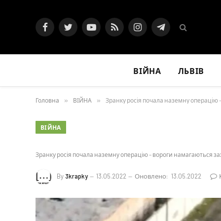
Facebook
Twitter
YouTube
RSS
Instagram
Telegram
ВІЙНА
ЛЬВІВ
Головна
»
ВІЙНА
»
Зранку росія почала наземну операцію 
ВІЙНА
Зранку росія почала наземну операцію – вороги намагаються за
By
3krapky
13.05.2022
Оновлено:
13.05.2022