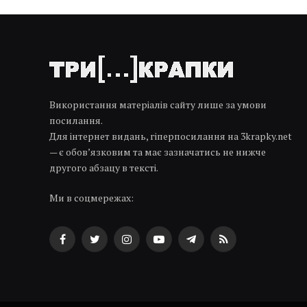
Використання матеріалів сайту лише за умови
посилання.
Для інтернет видань, гіперпосилання на 3krapky.net
— є обов’язковим та має зазначатись не нижче
другого абзацу в тексті.
Ми в соцмережах:
Facebook
Twitter
Instagram
YouTube
Telegram
RSS