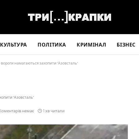
КУЛЬТУРА
ПОЛІТИКА
КРИМІНАЛ
БІЗНЕС
– вороги намагаються захопити “Азовсталь”
хопити “Азовсталь”
Коментарів немає
1 хв читали