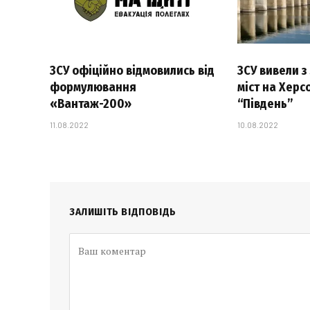
ЗСУ офіційно відмовились від
ЗСУ вивели з
формулювання
міст на Херс
«Вантаж-200»
“Південь”
11.08.2022
10.08.2022
ЗАЛИШІТЬ ВІДПОВІДЬ