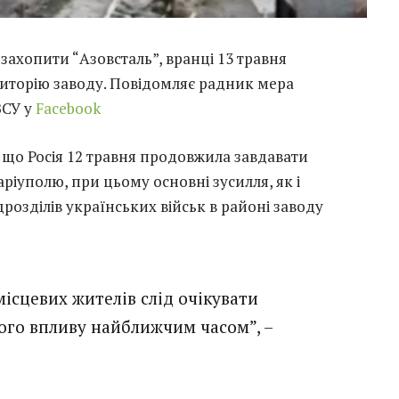
захопити “Азовсталь”, вранці 13 травня
иторію заводу. Повідомляє радник мера
ЗСУ у
Facebook
 що Росія 12 травня продовжила завдавати
аріуполю, при цьому основні зусилля, як і
дрозділів українських військ в районі заводу
місцевих жителів слід очікувати
ого впливу найближчим часом”, –