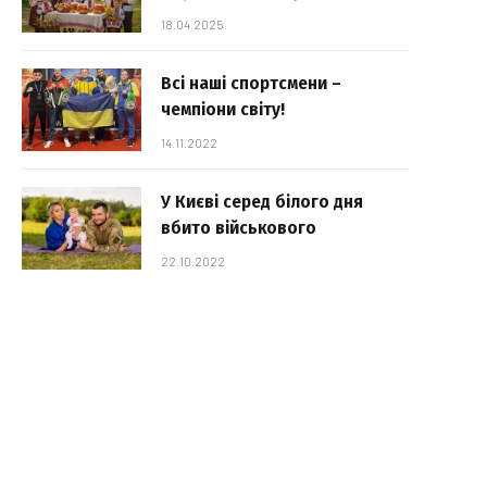
18.04.2025
Всі наші спортсмени –
чемпіони світу!
14.11.2022
У Києві серед білого дня
вбито військового
22.10.2022