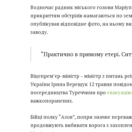
Водночас радник міського голови Маріупо
прикриттям обстрілів намагаються по земл
опублікував відповідне фото, на ньому ви
заводу.
“Практично в прямому етері. Ситу
Віцепрем’єр-міністр – міністр з питань р
України Ірина Верещук 12 травня повідо
посередництва Туреччини про
евакуацію 
важкопоранених.
Бійці полку “Азов”, попри значне переваж
продовжують вибивати ворога з захоплени