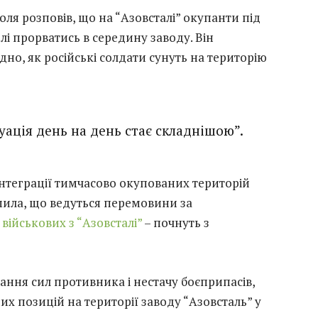
ля розповів, що на “Азовсталі” окупанти під
і прорватись в середину заводу. Він
дно, як російські солдати сунуть на територію
ація день на день стає складнішою”.
еінтеграції тимчасово окупованих територій
мила, що ведуться перемовини за
військових з “Азовсталі”
– почнуть з
ання сил противника і нестачу боєприпасів,
х позицій на території заводу “Азовсталь” у