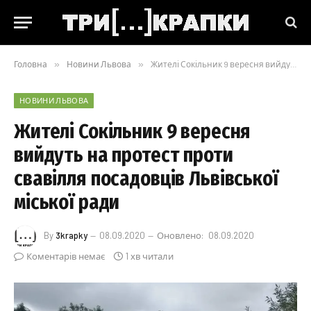
Головна
»
Новини Львова
»
Жителі Сокільник 9 вересня вийдуть на протест проти свавілля посадовців Львівської міської ради
НОВИНИ ЛЬВОВА
Жителі Сокільник 9 вересня
вийдуть на протест проти
свавілля посадовців Львівської
міської ради
By
3krapky
08.09.2020
Оновлено:
08.09.2020
Коментарів немає
1 хв читали