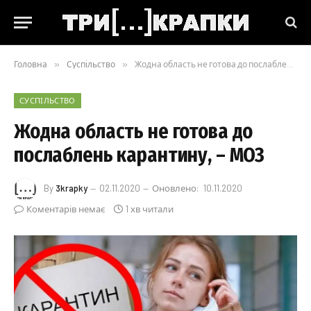
Головна
»
Суспільство
»
Жодна область не готова до послаблень карантину, – МОЗ
СУСПІЛЬСТВО
Жодна область не готова до
послаблень карантину, – МОЗ
By
3krapky
02.11.2020
Оновлено:
10.11.2020
Коментарів немає
1 хв читали