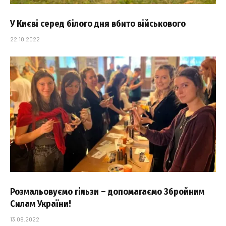
У Києві серед білого дня вбито військового
22.10.2022
Розмальовуємо гільзи – допомагаємо Збройним
Силам України!
13.08.2022