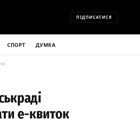
ПІДПИСАТИСЯ
СПОРТ
ДУМКА
ток
іськраді
ати е-квиток