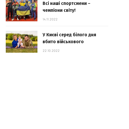
Всі наші спортсмени –
чемпіони світу!
14.11.2022
У Києві серед білого дня
вбито військового
22.10.2022