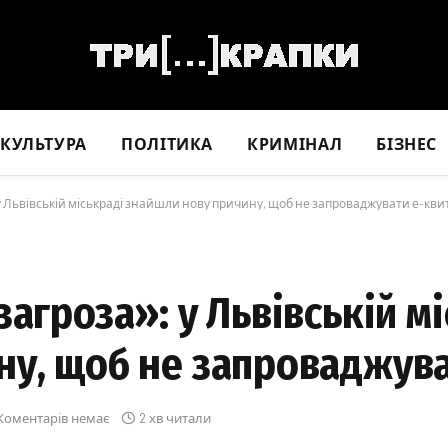
КУЛЬТУРА
ПОЛІТИКА
КРИМІНАЛ
БІЗНЕС
 у Львівській міськраді знайшли нову причину, щоб не запроваджувати е-кви
агроза»: у Львівській м
ну, щоб не запроваджув
Коментарів немає
2 хв читали