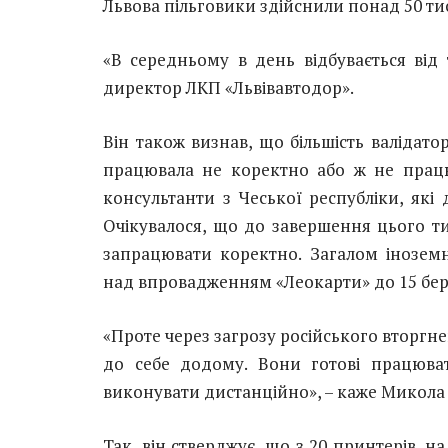
Львова пільговики здійснили понад 50 тис
«В середньому в день відбувається від 
директор ЛКП «Львівавтодор».
Він також визнав, що більшість валідато
працювала не коректно або ж не працю
консультанти з Чеської республіки, які
Очікувалося, що до завершення цього ти
запрацювати коректно. Загалом іноземн
над впровадженням «Леокарти» до 15 бер
«Проте через загрозу російського вторгн
до себе додому. Вони готові працюва
виконувати дистанційно», – каже Микола
Так, він стверджує, що з 20 принтерів, 