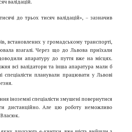
яч валідацій.
тисячі до трьох тисяч валідацій», – зазначив
рів, встановлених у громадському транспорті,
вала взагалі. Через що до Львова приїхали
 доводили апаратуру до пуття вже на місцях.
жня всі валідатори та інша апаратура мали б
і спеціалісти планували працювати у Львові
езня.
ення іноземні спеціалісти змушені повернутися
ти дистанційно. Але цю роботу неможливо
 Власюк.
на яких друкують е-квитки, вже шість вийшли з