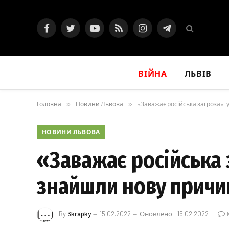
Facebook
Twitter
YouTube
RSS
Instagram
Telegram
ВІЙНА
ЛЬВІВ
Головна
»
Новини Львова
»
«Заважає російська загроза»:
НОВИНИ ЛЬВОВА
«Заважає російська з
знайшли нову причи
By
3krapky
15.02.2022
Оновлено:
15.02.2022