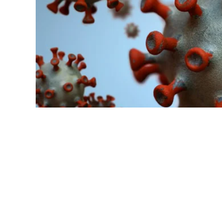
Станом на 15 лютого на Львівщині вияви
1332 хворих одужали та 149 людей померл
міської ради.