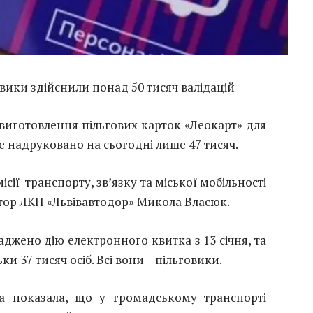
вики здійснили понад 50 тисяч валідацій
 виготовлення пільгових карток «Леокарт» для
е надруковано на сьогодні лише 47 тисяч.
ісії транспорту, зв’язку та міської мобільності
ктор ЛКП «Львівавтодор» Микола Власюк.
аджено дію електронного квитка з 13 січня, та
и 37 тисяч осіб. Всі вони – пільговики.
а показала, що у громадському транспорті