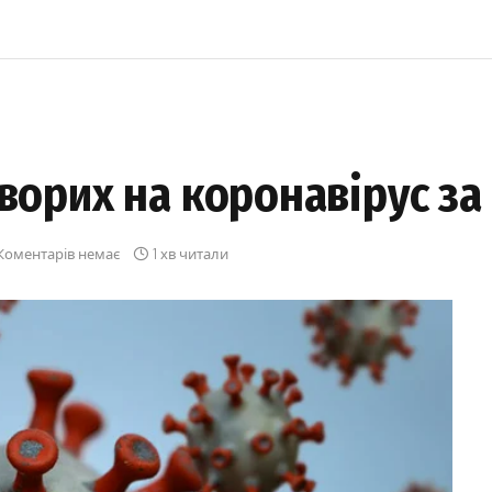
хворих на коронавірус за
Коментарів немає
1 хв читали