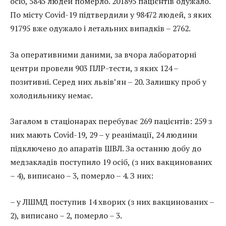
осіб, 5845 людей померло. 201895 пацієнтів одужало.
По місту Covid-19 підтвердили у 98472 людей, з яких
91795 вже одужало і летальних випадків – 2762.
За оперативними даними, за вчора лабораторні
центри провели 903 ПЛР-тести, з яких 124 –
позитивні. Серед них львів’ян – 20. Залишку проб у
холодильнику немає.
Загалом в стаціонарах перебуває 269 пацієнтів: 259 з
них мають Covid-19, 29 – у реанімації, 24 людини
підключено до апаратів ШВЛ. За останню добу до
медзакладів поступило 19 осіб, (з них вакцинованих
– 4), виписано – 3, померло – 4. З них:
– у ЛШМД поступив 14 хворих (з них вакцинованих –
2), виписано – 2, померло – 3.