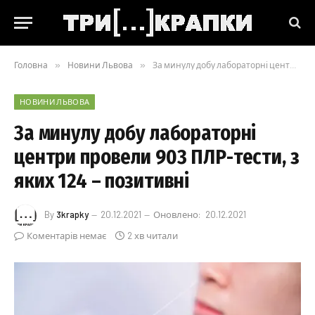
Головна
»
Новини Львова
»
За минулу добу лабораторні центри провели 903 ПЛР-тести, з яких 124 – позитивні
НОВИНИ ЛЬВОВА
За минулу добу лабораторні
центри провели 903 ПЛР-тести, з
яких 124 – позитивні
By
3krapky
20.12.2021
Оновлено:
20.12.2021
Коментарів немає
2 хв читали