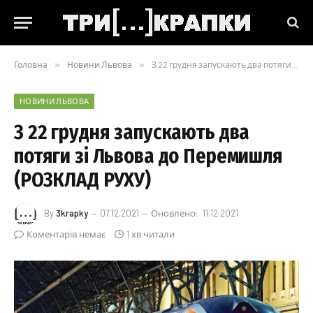
Головна
»
Новини Львова
»
З 22 грудня запускають два потяги зі Львова до Перемишля (РОЗКЛАД РУХУ)
НОВИНИ ЛЬВОВА
З 22 грудня запускають два
потяги зі Львова до Перемишля
(РОЗКЛАД РУХУ)
By
3krapky
07.12.2021
Оновлено:
11.12.2021
Коментарів немає
1 хв читали