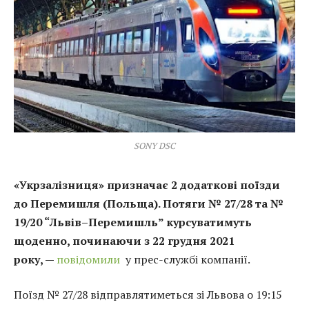
SONY DSC
«Укрзалізниця» призначає 2 додаткові поїзди
до Перемишля (Польща). Потяги № 27/28 та №
19/20 “Львів–Перемишль” курсуватимуть
щоденно, починаючи з 22 грудня 2021
року, —
повідомили
у прес-службі компанії.
Поїзд № 27/28 відправлятиметься зі Львова о 19:15