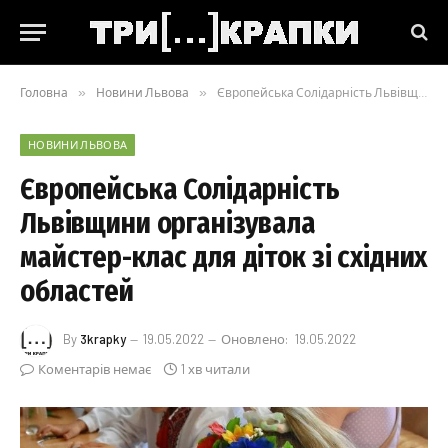
Головна
»
Новини Львова
»
Європейська Солідарність Львівщини організувала майстер-клас для діток зі східних областей
НОВИНИ ЛЬВОВА
Європейська Солідарність
Львівщини організувала
майстер-клас для діток зі східних
областей
By
3krapky
19.05.2022
Оновлено:
19.05.2022
Коментарів немає
1 хв читали