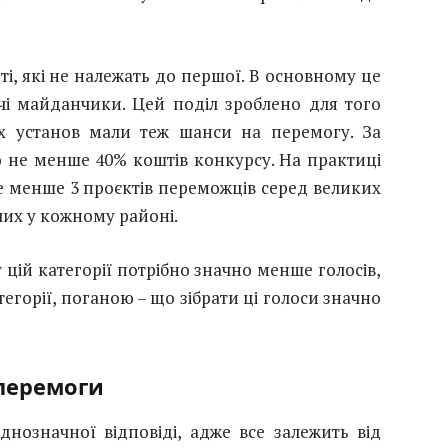
 ті, які не належать до першої. В основному це
чі майданчики. Цей поділ зроблено для того
их установ мали теж шанси на перемогу. За
о не менше 40% коштів конкурсу. На практиці
 не менше 3 проєктів переможців серед великих
лих у кожному районі.
цій категорії потрібно значно менше голосів,
егорії, поганою – що зібрати ці голоси значно
 перемоги
нозначної відповіді, адже все залежить від