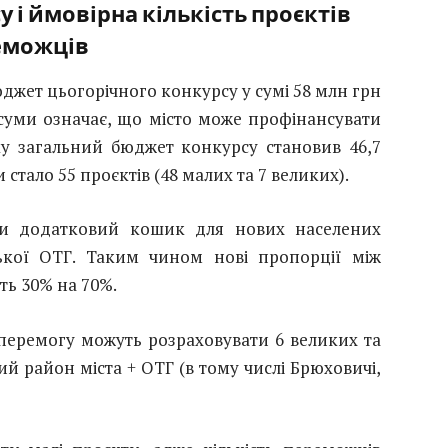
і ймовірна кількість проєктів
еможців
юджет цьогорічного конкурсу у сумі 58 млн грн
суми означає, що місто може профінансувати
ку загальний бюджет конкурсу становив 46,7
стало 55 проєктів (48 малих та 7 великих).
ти додатковий кошик для нових населених
ської ОТГ. Таким чином нові пропорції між
ть 30% на 70%.
 перемогу можуть розраховувати 6 великих та
ий район міста + ОТГ (в тому числі Брюховичі,