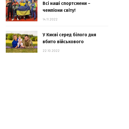
Всі наші спортсмени –
чемпіони світу!
14.11.2022
У Києві серед білого дня
вбито військового
22.10.2022