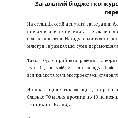
Загальний бюджет конкурсу 
пер
На останній сесій депутати затвердили б
і це однозначно перемога – збільшення 
більше проєктів. Нагадую, минулого ро
млн грн і в рамках цієї суми переможцями 
Також було прийнято рішення створи
пунктів, які увійдуть до складу Львів
великими та малими проєктами становля
На практиці це означає, що цьогоріч на
близько 70 малих проєктів по 10 на кожн
Винники та Рудно).