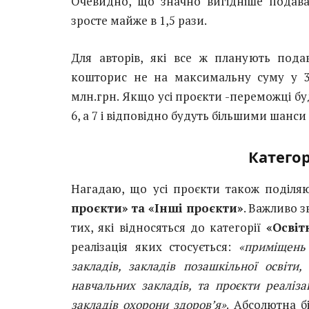
Очевидно, що значно вигідніше подават
зросте майже в 1,5 рази.
Для авторів, які все ж планують пода
кошторис не на максимальну суму у 3 
млн.грн. Якщо усі проєкти -переможці бу
6, а 7 і відповідно будуть більшими шанс
Категор
Нагадаю, що усі проєкти також поділяю
проєкти» та «Інші проєкти»
. Важливо 
тих, які відносяться до категорії
«Освіт
реалізація яких стосується:
«приміщень 
закладів, закладів позашкільної освіти,
навчальних закладів, та проєкти реаліз
закладів охорони здоров’я»
. Абсолютна б