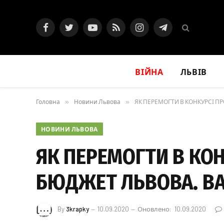
Facebook
Twitter
YouTube
RSS
Instagram
Telegram
ВІЙНА
ЛЬВІВ
Головна
»
Новини Львова
»
ЯК ПЕРЕМОГТИ В КОНКУРСІ П
НОВИНИ ЛЬВОВА
ЯК ПЕРЕМОГТИ В КО
БЮДЖЕТ ЛЬВОВА. ВА
By
3krapky
10.09.2020
Оновлено:
10.09.2020