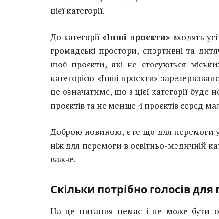
цієї категорії.
До категорії
«Інші проєкти»
входять усі
громадські простори, спортивні та дитя
щоб проєкти, які не стосуються міськ
категорією «Інші проєкти» зарезервован
це означатиме, що з цієї категорії буде
проєктів та не менше 4 проєктів серед ма
Доброю новиною, є те що для перемоги у 
ніж для перемоги в освітньо-медичній кат
важче.
Скільки потрібно голосів для
На це питання немає і не може бути од