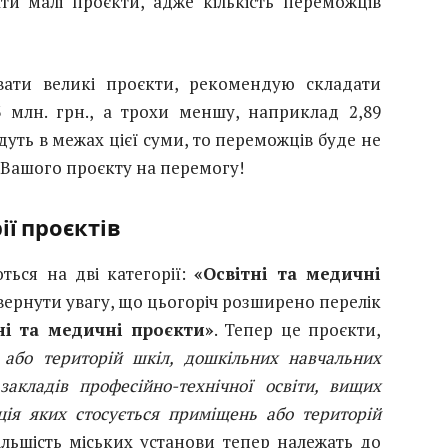
и малі проєкти, адже кількість переможців
вати великі проєкти, рекомендую складати
млн. грн., а трохи меншу, наприклад 2,89
дуть в межах цієї суми, то переможців буде не
и Вашого проєкту на перемогу!
ії проєктів
ться на дві категорії:
«Освітні та медичні
звернути увагу, що цьогоріч розширено перелік
ні та медичні проєкти»
. Тепер це проєкти,
або територій шкіл, дошкільних навчальних
 закладів професійно-технічної освіти, вищих
ація яких стосується приміщень або територій
ільшість міських установи тепер належать до