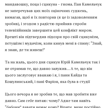
мандавошку, поца і сцикуна – гнома. Пан Камельчук
не заперечував цих моїх оціночних суджень,
вимагав, щоб я їх повторив (я це із задоволенням
зробив), і згодом з радістю прийняв спроби
телевізійників завершити цей конфлікт миром.
Врешті він підтвердив підозри про свій сцикунізм,
пєтушізм і мудачізм, коли кинув мені в спину: “Знай,
я знаю, де ти живеш!”
Та на жаль, цього дня сцикун Юрій Камельчук так і
не отримав те, що давно залужив… А те, що він
цього заслуговує вважаю і я, і пани Кайда та
Кошулинський, і пані Фаріон, яка була в студії
Цього вечора я не зробив те, що мав зробити вже
давно. Сам себе питаю: чому? Адже там навіть
“бабони” давати немає кому? Вірите, мене постійно