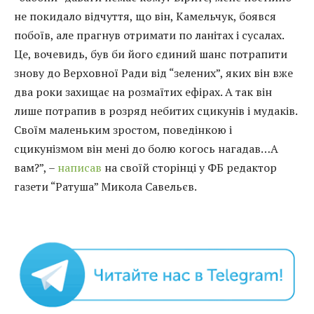
не покидало відчуття, що він, Камельчук, боявся
побоїв, але прагнув отримати по ланітах і сусалах.
Це, вочевидь, був би його єдиний шанс потрапити
знову до Верховної Ради від “зелених”, яких він вже
два роки захищає на розмаїтих ефірах. А так він
лише потрапив в розряд небитих сцикунів і мудаків.
Своїм маленьким зростом, поведінкою і
сцикунізмом він мені до болю когось нагадав…А
вам?”, –
написав
на своїй сторінці у ФБ редактор
газети “Ратуша” Микола Савельєв.