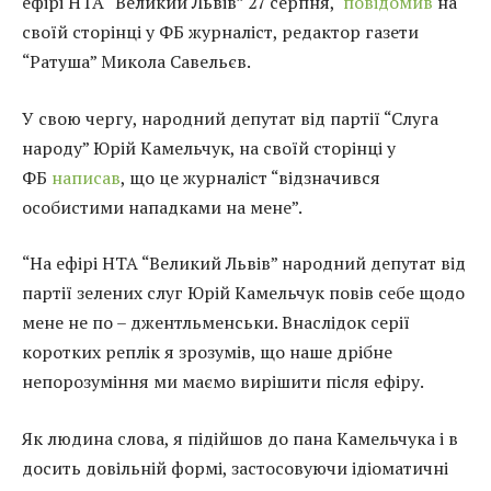
ефірі НТА “Великий Львів” 27 серпня,
повідомив
на
своїй сторінці у ФБ журналіст, редактор газети
“Ратуша” Микола Савельєв.
У свою чергу, народний депутат від партії “Слуга
народу” Юрій Камельчук, на своїй сторінці у
ФБ
написав
, що це журналіст “відзначився
особистими нападками на мене”.
“На ефірі НТА “Великий Львів” народний депутат від
партії зелених слуг Юрій Камельчук повів себе щодо
мене не по – джентльменськи. Внаслідок серії
коротких реплік я зрозумів, що наше дрібне
непорозуміння ми маємо вирішити після ефіру.
Як людина слова, я підійшов до пана Камельчука і в
досить довільній формі, застосовуючи ідіоматичні