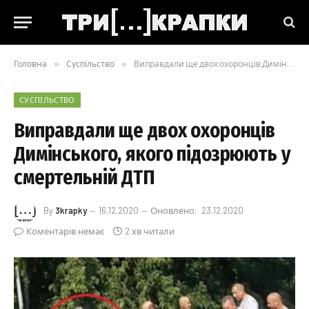
Головна
»
Суспільство
»
Виправдали ще двох охоронців Димінського, якого підозрюють у смертельній ДТП
СУСПІЛЬСТВО
Виправдали ще двох охоронців
Димінського, якого підозрюють у
смертельній ДТП
By
3krapky
16.12.2020
Оновлено:
23.12.2020
Коментарів немає
2 хв читали