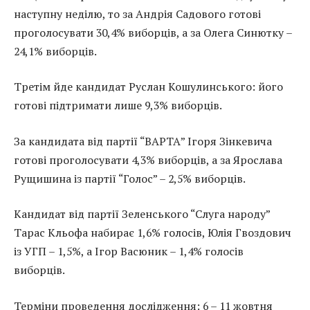
наступну неділю, то за Андрія Садового готові
проголосувати 30,4% виборців, а за Олега Синютку –
24,1% виборців.
Третім йде кандидат Руслан Кошулинського: його
готові підтримати лише 9,3% виборців.
За кандидата від партії “ВАРТА” Ігоря Зінкевича
готові проголосувати 4,3% виборців, а за Ярослава
Рущишина із партії “Голос” – 2,5% виборців.
Кандидат від партії Зеленського “Слуга народу”
Тарас Кльофа набирає 1,6% голосів, Юлія Гвоздович
із УГП – 1,5%, а Ігор Васюник – 1,4% голосів
виборців.
Терміни проведення дослідження: 6 – 11 жовтня