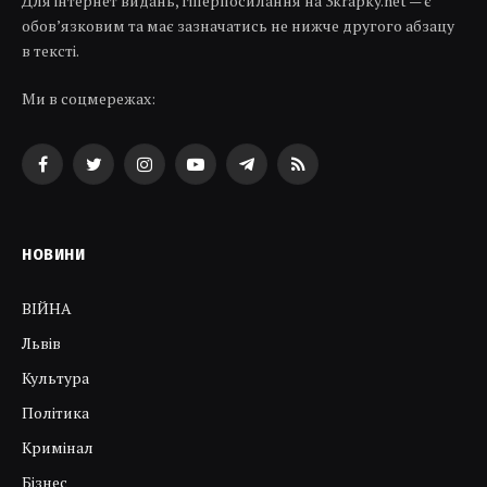
Для інтернет видань, гіперпосилання на 3krapky.net — є
обов’язковим та має зазначатись не нижче другого абзацу
в тексті.
Ми в соцмережах:
Facebook
Twitter
Instagram
YouTube
Telegram
RSS
НОВИНИ
ВІЙНА
Львів
Культура
Політика
Кримінал
Бізнес