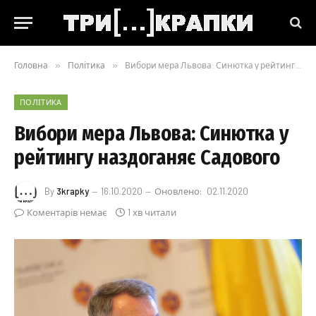
Головна
»
Політика
»
Вибори мера Львова: Синютка у рейтингу наздоганяє Садового
ПОЛІТИКА
Вибори мера Львова: Синютка у
рейтингу наздоганяє Садового
By
3krapky
16.10.2020
Оновлено:
02.11.2020
Коментарів немає
1 хв читали