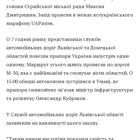
голови Стрийської міської ради Микола
Дмитришин. Захід провели в межах всеукраїнського
марафону UAРазом.
О 7 годині ранку представники служби
автомобільних доріг Львівської та Донецької
областей повезли прапори України назустріч один
одному. Маршрут усього шляху пролягав по дорозі
М-30, яка є найбільшїні та сполучає вісім областей. О
15:00 обидві автоколони зустрілися в Умані, де
прапори символічно зв’язав міністр інфраструктури
та розвитку Олександр Кубраков.
У Службі автомобільних доріг Львівської області
зазначили на важливості цього заходу.
”Таким чином ми хотіли показати єдність та