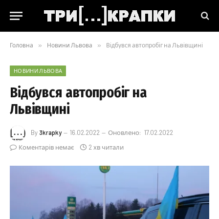
Головна
»
Новини Львова
»
Відбувся автопробіг на Львівщині
НОВИНИ ЛЬВОВА
Відбувся автопробіг на
Львівщині
By
3krapky
16.02.2022
Оновлено:
17.02.2022
Коментарів немає
2 хв читали