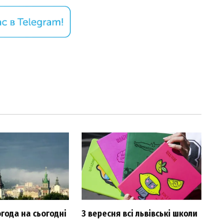
огода на сьогодні
З вересня всі львівські школи