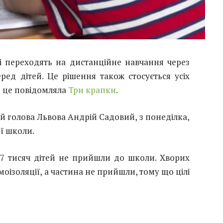
ві переходять на дистанційне навчання через
ед дітей. Це рішення також стосується усіх
о це повідомляла
Три крапки
.
ий голова Львова Андрій Садовий, з понеділка,
ї школи.
27 тисяч дітей не прийшли до школи. Хворих
моізоляції, а частина не прийшли, тому що цілі