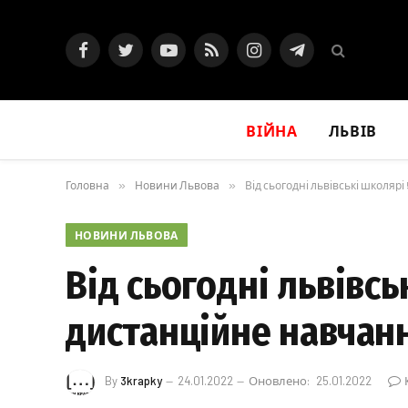
Facebook
Twitter
YouTube
RSS
Instagram
Telegram
ВІЙНА
ЛЬВІВ
Головна
»
Новини Львова
»
Від сьогодні львівські школяр
НОВИНИ ЛЬВОВА
Від сьогодні львівсь
дистанційне навчан
By
3krapky
24.01.2022
Оновлено:
25.01.2022