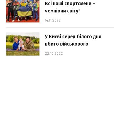
Всі наші спортсмени –
чемпіони світу!
14.11.2022
У Києві серед білого дня
вбито військового
22.10.2022