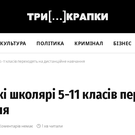
КУЛЬТУРА
ПОЛІТИКА
КРИМІНАЛ
БІЗНЕС
і 5-11 класів переходять на дистанційне навчання
кі школярі 5-11 класів п
ня
Коментарів немає
1 хв читали