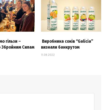
о гільзи –
Виробника соків “Galicia”
 Збройним Силам
визнали банкрутом
11.08.2022