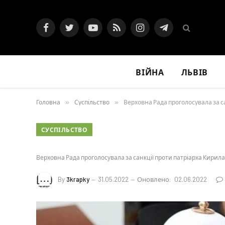
Facebook
Twitter
YouTube
RSS
Instagram
Telegram
ВІЙНА
ЛЬВІВ
Головна
»
Суспільство
»
Верховна Рада проголосувала за са
СУСПІЛЬСТВО
Верховна Рада проголосувала за санкції проти патріарха Кирила
By
3krapky
31.05.2022
Оновлено:
02.06.2022