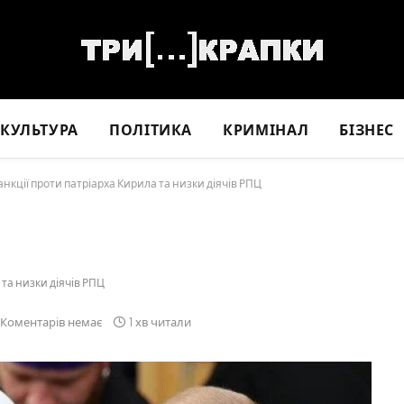
КУЛЬТУРА
ПОЛІТИКА
КРИМІНАЛ
БІЗНЕС
нкції проти патріарха Кирила та низки діячів РПЦ
 та низки діячів РПЦ
Коментарів немає
1 хв читали