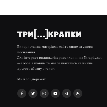
Використання матеріалів сайту лише за умови
посилання.
Для інтернет видань, гіперпосилання на 3krapky.net
— є обов’язковим та має зазначатись не нижче
другого абзацу в тексті.
Ми в соцмережах:
Facebook
Twitter
Instagram
YouTube
Telegram
RSS