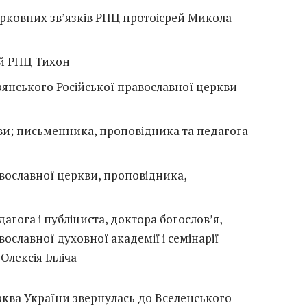
ерковних зв’язків РПЦ протоієрей Микола
й РПЦ Тихон
рянського Російської православної церкви
кви; письменника, проповідника та педагога
вославної церкви, проповідника,
агога і публіциста, доктора богослов’я,
славної духовної академії і семінарії
Олексія Ілліча
ква України звернулась до Вселенського