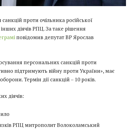
 санкцій проти очільника російської
інших діячів РПЦ. За таке рішення
еграмі
повідомив депутат ВР Ярослав
осування персональних санкцій проти
ктивно підтримують війну проти України», має
борони. Термін дії санкцій – 10 років.
их діячів:
рило
в’язків РПЦ митрополит Волоколамський