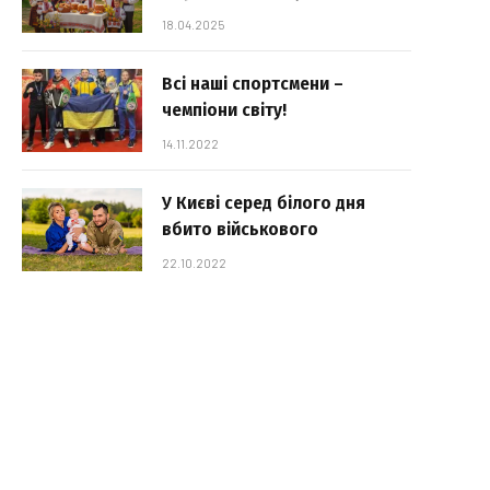
18.04.2025
Всі наші спортсмени –
чемпіони світу!
14.11.2022
У Києві серед білого дня
вбито військового
22.10.2022