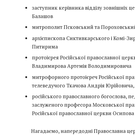
заступник керівника відділу зовнішніх ц
Балашов
митрополит Псковський та Пороховськи
архієпископа Сиктивкарського і Комі-Зи
Питирима
протоієрея Російської православної цер
Владимирова Артемія Володимировича
митрофорного протоієреч Російської пра
телеведучого Ткачова Андрія Юрійовича,
російського православного богослова, пед
заслуженого професора Московської право
Російської православної церкви Осипова 
Нагадаємо, напередодні Православна цер