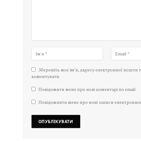
Збережіть моє ім’я, адресу електронної пошти т
коментувати.
Повідомити мене про нові коментарі по email.
Повідомляти мене про нові записи електронн