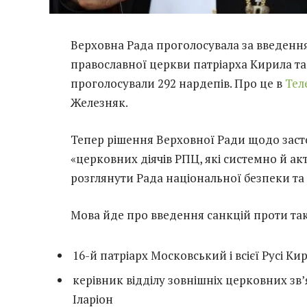
Верховна Рада проголосувала за введення
православної церкви патріарха Кирила та 
проголосували 292 нардепів. Про це в
Тел
Железняк.
Тепер рішення Верховної Ради щодо заст
«церковних діячів РПЦ, які системно й а
розглянути Рада національної безпеки та о
Мова йде про введення санкцій проти так
16-й патріарх Московський і всієї Русі Ки
керівник відділу зовнішніх церковних з
Іларіон