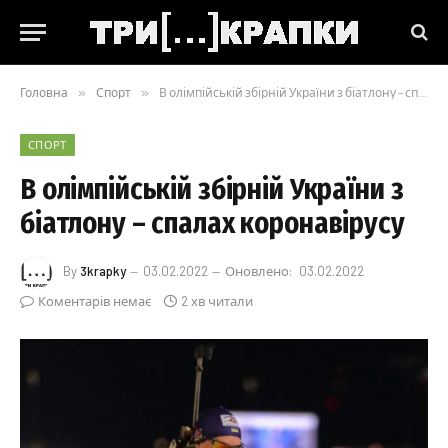
Головна
»
Спорт
»
В олімпійській збірній України з біатлону – спалах коронавірусу
СПОРТ
В олімпійській збірній України з
біатлону – спалах коронавірусу
By
3krapky
03.02.2022
Оновлено:
03.02.2022
Коментарів немає
2 хв читали