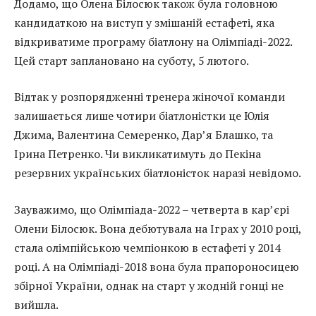
Додамо, що Олена Білосюк також була головною
кандидаткою на виступ у змішаній естафеті, яка
відкриватиме програму біатлону на Олімпіаді-2022.
Цей старт заплановано на суботу, 5 лютого.
Відтак у розпорядженні тренера жіночої команди
залишається лише чотири біатлоністки це Юлія
Джима, Валентина Семеренко, Дар’я Блашко, та
Ірина Петренко. Чи викликатимуть до Пекіна
резервних українських біатлоністок наразі невідомо.
Зауважимо, що Олімпіада-2022 – четверта в кар’єрі
Олени Білосюк. Вона дебютувала на Іграх у 2010 році,
стала олімпійською чемпіонкою в естафеті у 2014
році. А на Олімпіаді-2018 вона була прапороносицею
збірної України, однак на старт у жодній гонці не
вийшла.