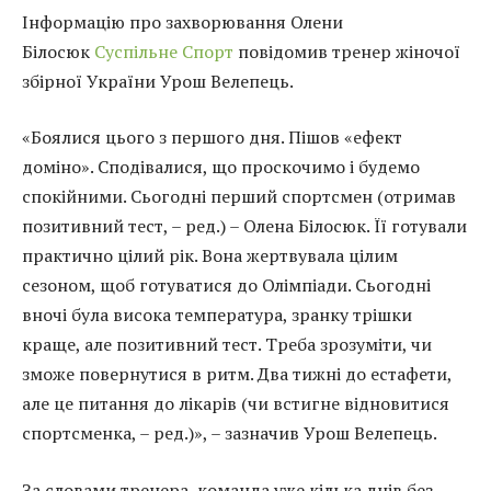
Інформацію про захворювання Олени
Білосюк
Суспільне Спорт
повідомив тренер жіночої
збірної України Урош Велепець.
«Боялися цього з першого дня. Пішов «ефект
доміно». Сподівалися, що проскочимо і будемо
спокійними. Сьогодні перший спортсмен (отримав
позитивний тест, – ред.) – Олена Білосюк. Її готували
практично цілий рік. Вона жертвувала цілим
сезоном, щоб готуватися до Олімпіади. Сьогодні
вночі була висока температура, зранку трішки
краще, але позитивний тест. Треба зрозуміти, чи
зможе повернутися в ритм. Два тижні до естафети,
але це питання до лікарів (чи встигне відновитися
спортсменка, – ред.)», – зазначив Урош Велепець.
За словами тренера, команда уже кілька днів без