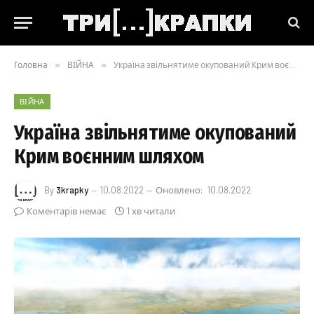
Головна
»
ВІЙНА
»
Україна звільнятиме окупований Крим воєнним шляхом
ВІЙНА
Україна звільнятиме окупований
Крим воєнним шляхом
By
3krapky
10.08.2022
Оновлено:
10.08.2022
Коментарів немає
1 хв читали