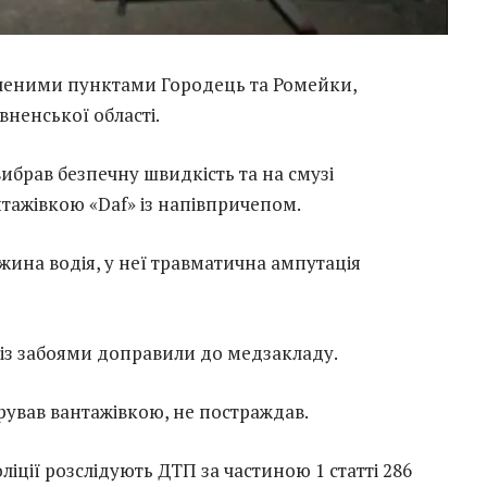
еленими пунктами Городець та Ромейки,
вненської області.
вибрав безпечну швидкість та на смузі
нтажівкою «Daf» із напівпричепом.
жина водія, у неї травматична ампутація
а із забоями доправили до медзакладу.
ував вантажівкою, не постраждав.
ліції розслідують ДТП за частиною 1 статті 286