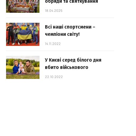
обряди та святкування
18.04.2025
Всі наші спортсмени –
чемпіони світу!
14.11.2022
У Києві серед білого дня
вбито військового
22.10.2022