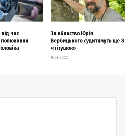
 під час
За вбивство Юрія
 полювання
Вербицького судитимуть ще 8
чоловіка
«тітушок»
16.06.2022