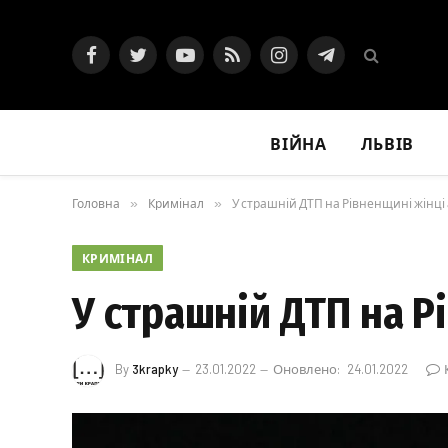
Facebook
Twitter
YouTube
RSS
Instagram
Telegram
ВІЙНА
ЛЬВІВ
Головна
»
Кримінал
»
У страшній ДТП на Рівненщині жінці
КРИМІНАЛ
У страшній ДТП на Р
By
3krapky
23.01.2022
Оновлено:
24.01.2022