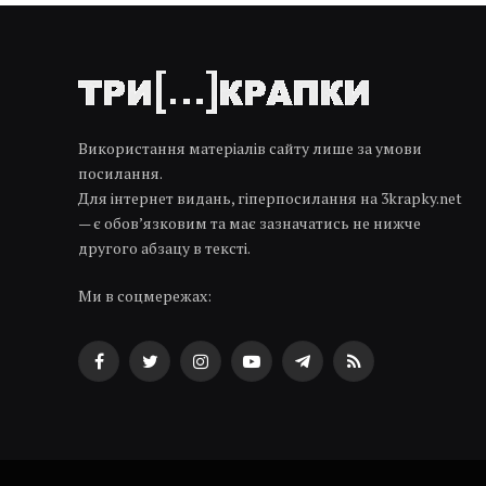
Використання матеріалів сайту лише за умови
посилання.
Для інтернет видань, гіперпосилання на 3krapky.net
— є обов’язковим та має зазначатись не нижче
другого абзацу в тексті.
Ми в соцмережах:
Facebook
Twitter
Instagram
YouTube
Telegram
RSS