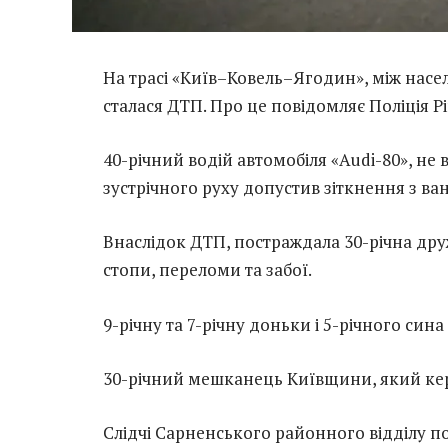
На трасі «Київ–Ковель–Ягодин», між нас
сталася ДТП. Про це повідомляє Поліція Рі
40-річний водій автомобіля «Audi-80», не 
зустрічного руху допустив зіткнення з ва
Внаслідок ДТП, постраждала 30-річна дру
стопи, переломи та забої.
9-річну та 7-річну доньки і 5-річного син
30-річний мешканець Київщини, який кер
Слідчі Сарненського районного відділу по