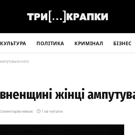
КУЛЬТУРА
ПОЛІТИКА
КРИМІНАЛ
БІЗНЕС
 ампутувало ногу
івненщині жінці ампутув
Коментарів немає
1 хв читали