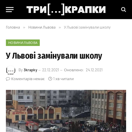
Головна
»
Новини Львова
»
У Львові замінували школу
НОВИНИ ЛЬВОВА
У Львові замінували школу
By
3krapky
22.12.2021
Оновлено:
24.12.2021
Коментарів немає
1 хв читали