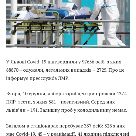
У Львові Covid-19 підтвердили у 97656 осіб, з яких
88870 – одужали, летальних випадків – 2725. Про це
інформує пресслужба ЛМР.
Вчора, 10 грудня, лабораторні центри провели 1374
ПЛР-тести, з яких 581 – позитивний. Серед них
львів’ян – 191. Залишку проб у холодильнику немає.
Загалом в стаціонарах перебуває 337 осіб: 328 з них
має Covid-19, 45 – у реанімації, 41 людина підключені