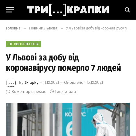
Головна
»
Новини Львова
»
У Львові за добу від коронавірусу померло 7 людей
НОВИНИ ЛЬВОВА
У Львові за добу від
коронавірусу померло 7 людей
By
3krapky
11.12.2021
Оновлено:
13.12.2021
Коментарів немає
1 хв читали